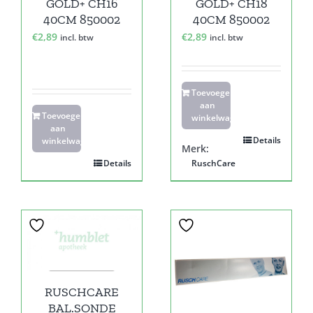
GOLD+ CH16
GOLD+ CH18
40CM 850002
40CM 850002
€
2,89
€
2,89
incl. btw
incl. btw
Toevoegen
aan
Toevoegen
winkelwagen
aan
Details
winkelwagen
Merk:
Details
RuschCare
RUSCHCARE
BAL.SONDE