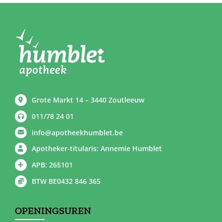
Grote Markt 14 – 3440 Zoutleeuw
011/78 24 01
info@apotheekhumblet.be
Apotheker-titularis: Annemie Humblet
APB: 265101
BTW BE0432 846 365
OPENINGSUREN