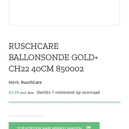
RUSCHCARE
BALLONSONDE GOLD+
CH22 40CM 850002
Merk:
RuschCare
€
2,89
Slechts 1 resterend op voorraad
incl. btw
RUSCHCARE
BALLONSONDE
TOEVOEGEN AAN WINKELWAGEN