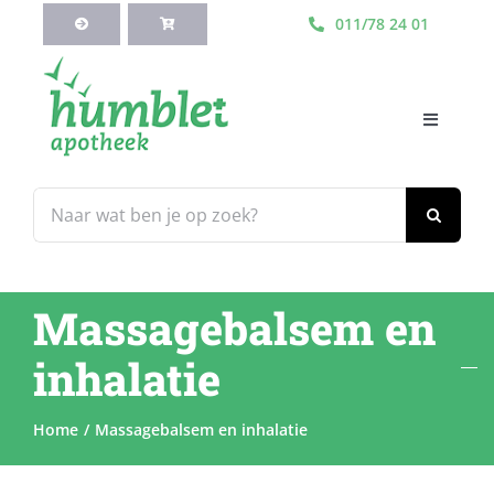
Ga
011/78 24 01
naar
inhoud
Toggle
Navigati
HOME
Zoeken
naar:
Webshop
Massagebalsem en
Blog
inhalatie
Diensten
Home
Massagebalsem en inhalatie
Contacteer Ons