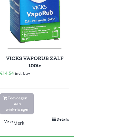
VICKS VAPORUB ZALF
100G
€
14,54
incl. btw
Toevoegen
aan
winkelwagen
Details
Vicks
Merk: