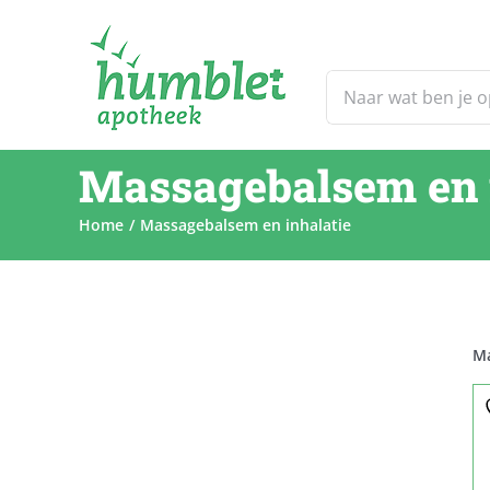
Ga
naar
inhoud
Zoeken
naar:
Massagebalsem en 
Home
Massagebalsem en inhalatie
Ma