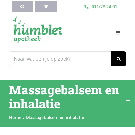
Ga
011/78 24 01
naar
inhoud
Toggle
Navigati
HOME
Zoeken
naar:
Webshop
Massagebalsem en
Blog
inhalatie
Diensten
Home
Massagebalsem en inhalatie
Contacteer Ons