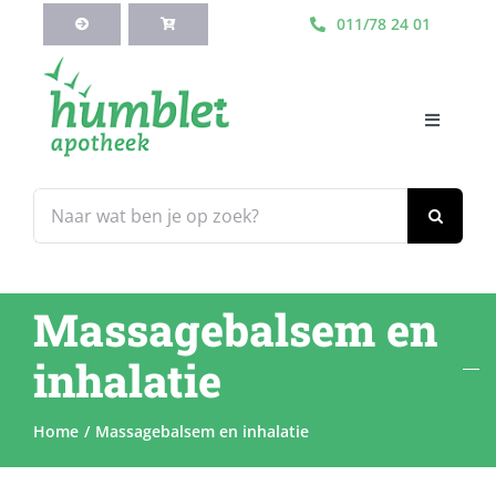
Ga
011/78 24 01
naar
inhoud
Toggle
Navigati
HOME
Zoeken
naar:
Webshop
Massagebalsem en
Blog
inhalatie
Diensten
Home
Massagebalsem en inhalatie
Contacteer Ons