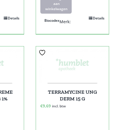
aan
winkelwagen
Details
Details
Biocodex
Merk:
REME
TERRAMYCINE UNG
G 1%
DERM 15 G
€
9,69
incl. btw