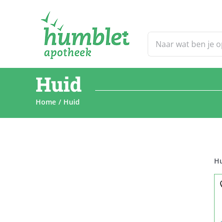
Ga
naar
inhoud
Zoeken
naar:
Huid
Home
Huid
H