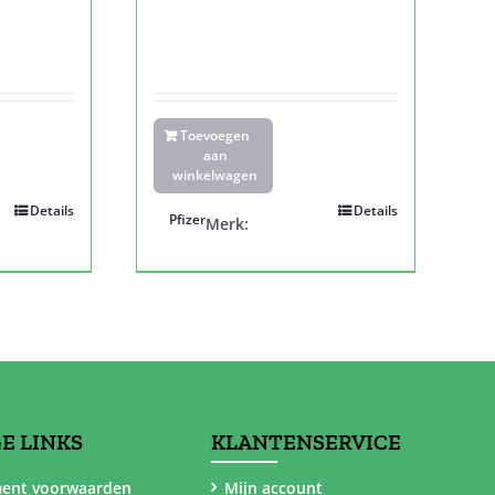
Toevoegen
aan
winkelwagen
Details
Details
Pfizer
Merk:
E LINKS
KLANTENSERVICE
ent voorwaarden
Mijn account