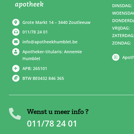
DINSDAG:
WOENSDA
DONDERD
Grote Markt 14 – 3440 Zoutleeuw
VRIJDAG:
011/78 24 01
ZATERDAG
info@apotheekhumblet.be
ZONDAG:
Apotheker-titularis: Annemie
Apoth
Humblet
APB: 265101
BTW BE0432 846 365
Wenst u meer info ?
011/78 24 01