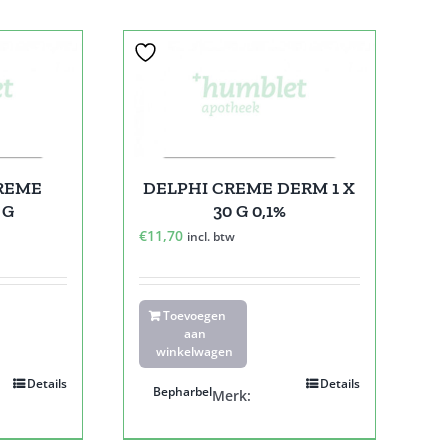
REME
DELPHI CREME DERM 1 X
 G
30 G 0,1%
€
11,70
incl. btw
Toevoegen
aan
winkelwagen
Details
Details
Bepharbel
Merk: