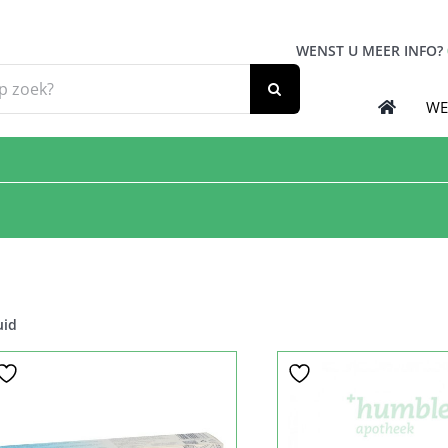
WENST U MEER INFO?
WE
uid