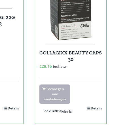
G. 22G
R
COLLAGIXX BEAUTY CAPS
30
€
28,15
incl. btw
Toevoegen
aan
winkelwagen
Details
Details
Ixxpharma
Merk: