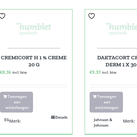
CREMICORT H 1 % CREME
DAKTACORT C
20 G
DERM 1 X 30
€
8,36
€
9,33
incl. btw
incl. btw
Toevoegen
Toevoegen
aan
aan
winkelwagen
winkelwagen
Details
EG
Johnson &
Merk:
Merk:
Johnson