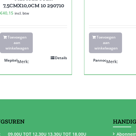
7,5CMX10,0CM 10 290710
€
40,15
incl. btw
Toevoegen
Toevoegen
aan
aan
winkelwagen
winkelwagen
Details
Mepitel
Pannoc
Merk:
Merk:
NGSUREN
HANDIG
:
09.00U TOT 12.30U 13.30U TOT 18.00U
Abonnem