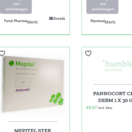
aan
aan
winkelwagen
winkelwagen
Details
Forté Pharma
Flaminal
Merk:
Merk:
PANNOCORT C
DERM 1 X 30 
€
9,87
incl. btw
MEPITEL STER