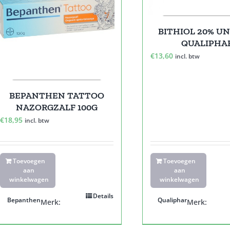
BITHIOL 20% UN
QUALIPHA
€
13,60
incl. btw
BEPANTHEN TATTOO
NAZORGZALF 100G
€
18,95
incl. btw
Toevoegen
Toevoegen
aan
aan
winkelwagen
winkelwagen
Details
Bepanthen
Qualiphar
Merk:
Merk: