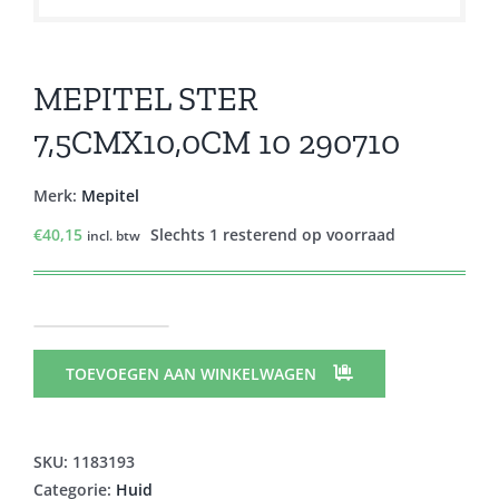
MEPITEL STER
7,5CMX10,0CM 10 290710
Merk:
Mepitel
€
40,15
Slechts 1 resterend op voorraad
incl. btw
MEPITEL
STER
TOEVOEGEN AAN WINKELWAGEN
7,5CMX10,0CM
10
290710
SKU:
1183193
aantal
Categorie:
Huid