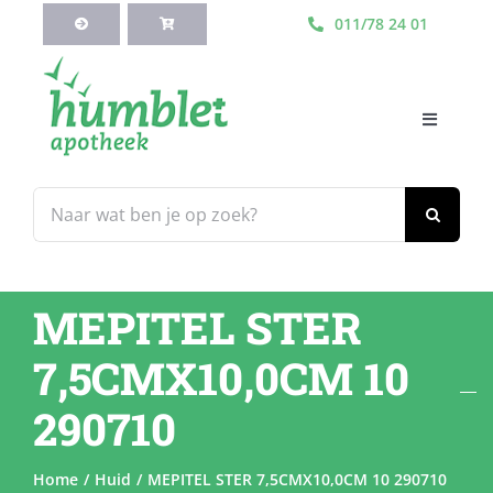
Ga
011/78 24 01
naar
inhoud
Toggle
Navigati
HOME
Zoeken
naar:
Webshop
MEPITEL STER
Blog
7,5CMX10,0CM 10
Diensten
290710
Contacteer Ons
Home
Huid
MEPITEL STER 7,5CMX10,0CM 10 290710