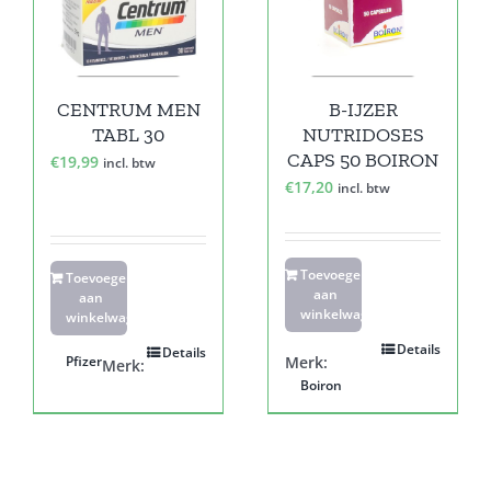
CENTRUM MEN
B-IJZER
TABL 30
NUTRIDOSES
CAPS 50 BOIRON
€
19,99
incl. btw
€
17,20
incl. btw
Toevoegen
Toevoegen
aan
aan
winkelwagen
winkelwagen
Details
Details
Pfizer
Merk:
Merk:
Boiron