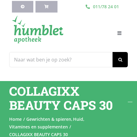
Ga
011/78 24 01
naar
inhoud
Toggle
Navigati
HOME
Zoeken
naar:
Webshop
COLLAGIXX
Blog
BEAUTY CAPS 30
Diensten
Home
Gewrichten & spieren
Huid
Vitamines en supplementen
Contacteer Ons
COLLAGIXX BEAUTY CAPS 30