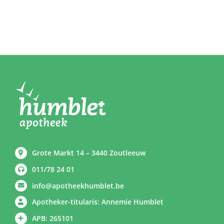
Grote Markt 14 – 3440 Zoutleeuw
011/78 24 01
info@apotheekhumblet.be
Apotheker-titularis: Annemie Humblet
APB: 265101