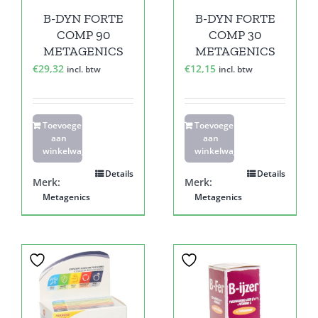
B-DYN FORTE
B-DYN FORTE
COMP 90
COMP 30
METAGENICS
METAGENICS
€
29,32
€
12,15
incl. btw
incl. btw
Toevoegen
Toevoegen
aan
aan
winkelwagen
winkelwagen
Details
Details
Merk:
Merk:
Metagenics
Metagenics