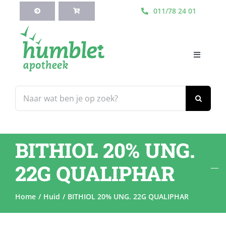
Ga
011/78 24 01
naar
inhoud
Toggle
Navigati
HOME
Zoeken
naar:
Webshop
BITHIOL 20% UNG.
Blog
22G QUALIPHAR
Diensten
Home
Huid
BITHIOL 20% UNG. 22G QUALIPHAR
Contacteer Ons