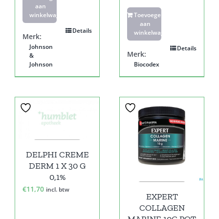
aan
winkelwagen
Toevoegen
aan
Details
winkelwagen
Merk:
Johnson
Details
Merk:
&
Johnson
Biocodex
DELPHI CREME
DERM 1 X 30 G
0,1%
€
11,70
incl. btw
EXPERT
COLLAGEN