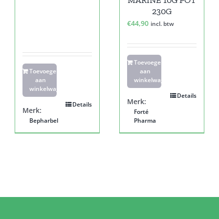
MARINE 10G POT
230G
€
44,90
incl. btw
Toevoegen
Toevoegen
aan
aan
winkelwagen
winkelwagen
Details
Merk:
Details
Merk:
Forté
Bepharbel
Pharma