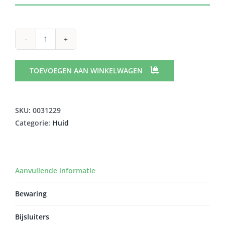
BITHIOL
20%
UNG.
TOEVOEGEN AAN WINKELWAGEN
22G
QUALIPHAR
aantal
SKU:
0031229
Categorie:
Huid
Aanvullende informatie
Bewaring
Bijsluiters