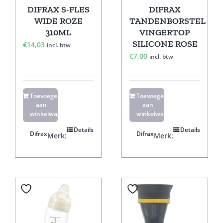
DIFRAX S-FLES
DIFRAX
WIDE ROZE
TANDENBORSTEL
310ML
VINGERTOP
SILICONE ROSE
€
14,03
incl. btw
€
7,00
incl. btw
Toevoegen
Toevoegen
aan
aan
winkelwagen
winkelwagen
Details
Details
Difrax
Difrax
Merk:
Merk: