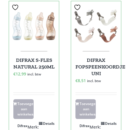
DIFRAX S-FLES
DIFRAX
NATURAL 250ML
FOPSPEENKOORDJE
UNI
€
12,99
incl. btw
€
8,51
incl. btw
Toevoegen
Toevoegen
aan
aan
winkelwagen
winkelwagen
Details
Details
Difrax
Difrax
Merk:
Merk: