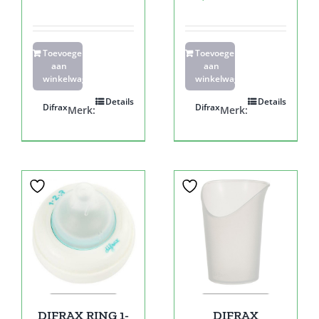
Toevoegen
Toevoegen
aan
aan
winkelwagen
winkelwagen
Details
Details
Difrax
Difrax
Merk:
Merk:
DIFRAX RING 1-
DIFRAX