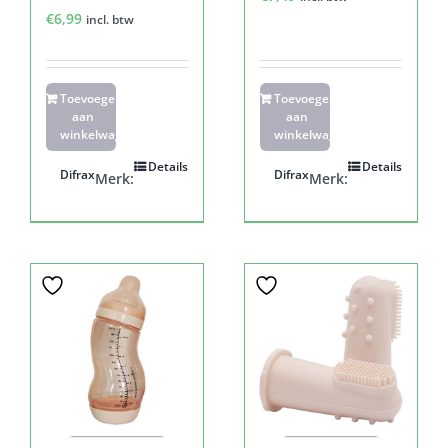
€
6,99
incl. btw
Toevoegen
Toevoegen
aan
aan
winkelwagen
winkelwagen
Details
Details
Difrax
Difrax
Merk:
Merk: