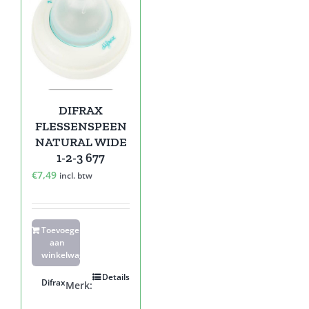
DIFRAX
FLESSENSPEEN
NATURAL WIDE
1-2-3 677
€
7,49
incl. btw
Toevoegen
aan
winkelwagen
Details
Difrax
Merk: