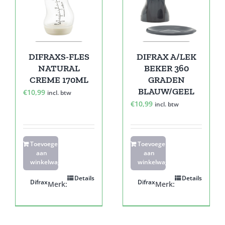
DIFRAXS-FLES
DIFRAX A/LEK
NATURAL
BEKER 360
CREME 170ML
GRADEN
BLAUW/GEEL
€
10,99
incl. btw
€
10,99
incl. btw
Toevoegen
Toevoegen
aan
aan
winkelwagen
winkelwagen
Details
Details
Difrax
Difrax
Merk:
Merk: