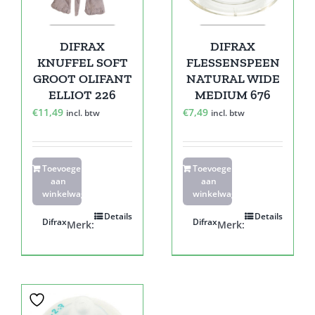
DIFRAX
DIFRAX
KNUFFEL SOFT
FLESSENSPEEN
GROOT OLIFANT
NATURAL WIDE
ELLIOT 226
MEDIUM 676
€
11,49
€
7,49
incl. btw
incl. btw
Toevoegen
Toevoegen
aan
aan
winkelwagen
winkelwagen
Details
Details
Difrax
Difrax
Merk:
Merk: