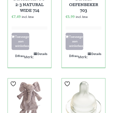
2-3 NATURAL
OEFENBEKER
WIDE 714
703
€
7,49
€
5,99
incl. btw
incl. btw
Toevoegen
Toevoegen
aan
aan
winkelwagen
winkelwagen
Details
Details
Difrax
Difrax
Merk:
Merk: