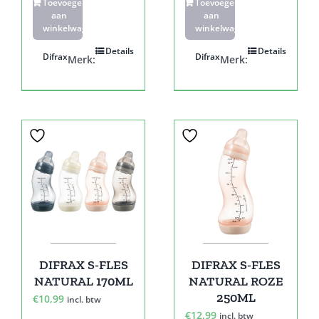
Toevoegen
Toevoegen
aan
aan
winkelwagen
winkelwagen
Details
Details
Difrax
Difrax
Merk:
Merk:
DIFRAX S-FLES
DIFRAX S-FLES
NATURAL 170ML
NATURAL ROZE
250ML
€
10,99
incl. btw
€
12,99
incl. btw