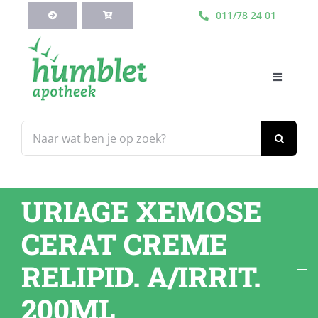
Ga
011/78 24 01
naar
inhoud
Toggle
Navigati
HOME
Zoeken
naar:
Webshop
URIAGE XEMOSE
Blog
CERAT CREME
Diensten
RELIPID. A/IRRIT.
200ML
Contacteer Ons