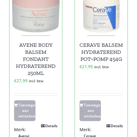
AVENE BODY
CERAVE BALSEM
BALSEM
HYDRATEREND
FONDANT
POT+POMP 454G
HYDRATEREND
€
21,95
incl. btw
250ML
€
27,99
incl. btw
Toevoegen
Toevoegen
aan
aan
winkelwagen
winkelwagen
Details
Details
Merk:
Merk:
Avene
Cerave