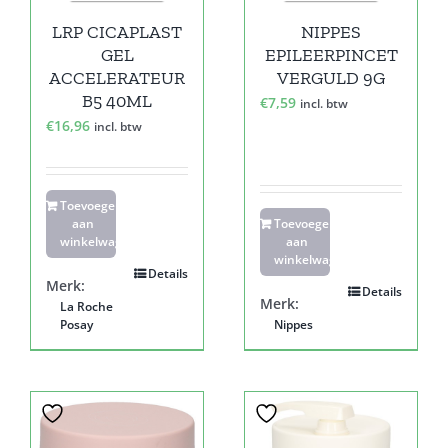
LRP CICAPLAST
NIPPES
GEL
EPILEERPINCET
ACCELERATEUR
VERGULD 9G
B5 40ML
€
7,59
incl. btw
€
16,96
incl. btw
Toevoegen
aan
Toevoegen
winkelwagen
aan
winkelwagen
Details
Merk:
Details
Merk:
La Roche
Posay
Nippes