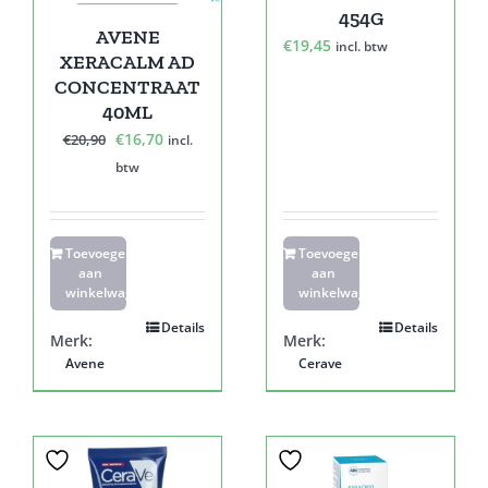
454G
AVENE
€
19,45
incl. btw
XERACALM AD
CONCENTRAAT
40ML
Oorspronkelijke
Huidige
€
16,70
€
20,90
incl.
prijs
prijs
btw
was:
is:
€20,90.
€16,70.
Toevoegen
Toevoegen
aan
aan
winkelwagen
winkelwagen
Details
Details
Merk:
Merk:
Avene
Cerave