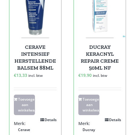
CERAVE
DUCRAY
INTENSIEF
KERACNYL
HERSTELLENDE
REPAIR CREME
BALSEM 88ML
50ML NF
€
13,33
€
19,90
incl. btw
incl. btw
Toevoegen
Toevoegen
aan
aan
winkelwagen
winkelwagen
Details
Details
Merk:
Merk:
Cerave
Ducray