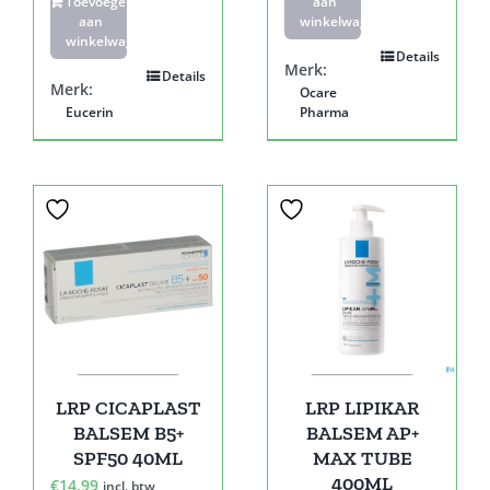
Toevoegen
aan
aan
winkelwagen
winkelwagen
Details
Merk:
Details
Merk:
Ocare
Eucerin
Pharma
LRP CICAPLAST
LRP LIPIKAR
BALSEM B5+
BALSEM AP+
SPF50 40ML
MAX TUBE
400ML
€
14,99
incl. btw