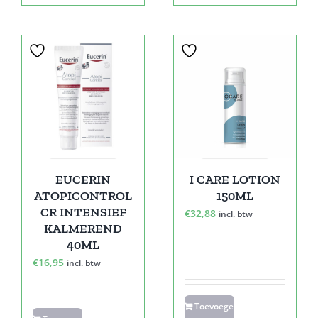
EUCERIN
I CARE LOTION
ATOPICONTROL
150ML
CR INTENSIEF
€
32,88
incl. btw
KALMEREND
40ML
€
16,95
incl. btw
Toevoegen