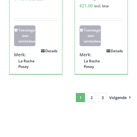
€
21,00
incl. btw
Toevoegen
Toevoegen
aan
aan
winkelwagen
winkelwagen
Details
Details
Merk:
Merk:
La Roche
La Roche
Posay
Posay
1
2
3
Volgende