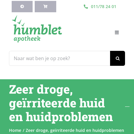
Ga
011/78 24 01
naar
inhoud
Toggle
Navigati
HOME
Zoeken
naar:
Webshop
Zeer droge,
Blog
geïrriteerde huid
Diensten
en huidproblemen
Contacteer Ons
Home
Zeer droge, geïrriteerde huid en huidproblemen