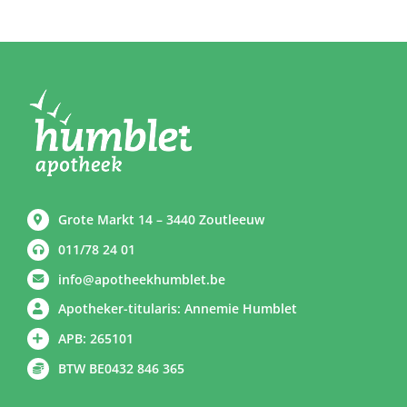
Grote Markt 14 – 3440 Zoutleeuw
011/78 24 01
info@apotheekhumblet.be
Apotheker-titularis: Annemie Humblet
APB: 265101
BTW BE0432 846 365