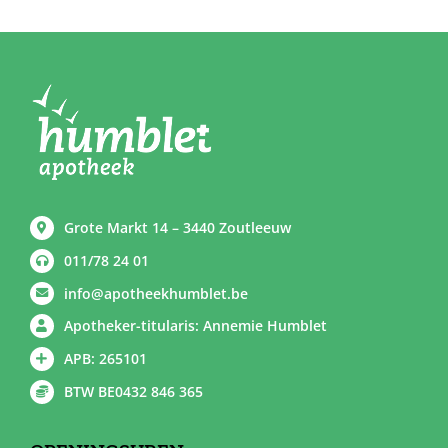
Grote Markt 14 – 3440 Zoutleeuw
011/78 24 01
info@apotheekhumblet.be
Apotheker-titularis: Annemie Humblet
APB: 265101
BTW BE0432 846 365