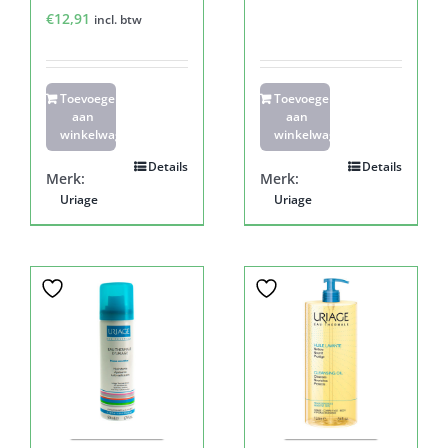
€
12,91
incl. btw
Toevoegen
Toevoegen
aan
aan
winkelwagen
winkelwagen
Details
Details
Merk:
Merk:
Uriage
Uriage