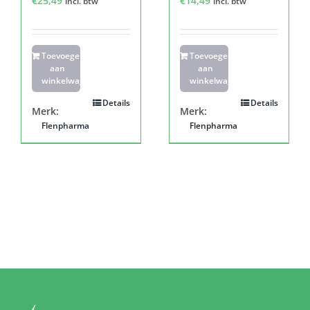
€
25,49
€
14,49
incl. btw
incl. btw
Toevoegen
Toevoegen
aan
aan
winkelwagen
winkelwagen
Details
Details
Merk:
Merk:
Flenpharma
Flenpharma