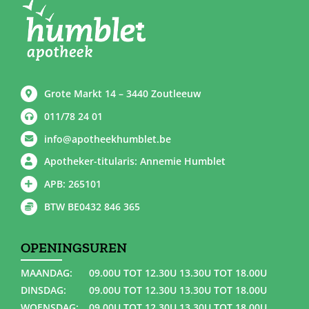
Grote Markt 14 – 3440 Zoutleeuw
011/78 24 01
info@apotheekhumblet.be
Apotheker-titularis: Annemie Humblet
APB: 265101
BTW BE0432 846 365
OPENINGSUREN
MAANDAG:
09.00U TOT 12.30U 13.30U TOT 18.00U
DINSDAG:
09.00U TOT 12.30U 13.30U TOT 18.00U
WOENSDAG:
09.00U TOT 12.30U 13.30U TOT 18.00U