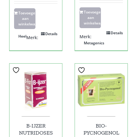
Toevoegen
Toevoegen
aan
aan
winkelwagen
winkelwagen
Details
Details
Heel
Merk:
Merk:
Metagenics
B-IJZER
BIO-
NUTRIDOSES
PYCNOGENOL