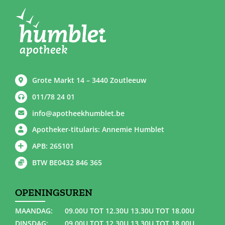
Grote Markt 14 – 3440 Zoutleeuw
011/78 24 01
info@apotheekhumblet.be
Apotheker-titularis: Annemie Humblet
APB: 265101
BTW BE0432 846 365
OPENINGSUREN
MAANDAG:
09.00U TOT 12.30U 13.30U TOT 18.00U
DINSDAG:
09.00U TOT 12.30U 13.30U TOT 18.00U