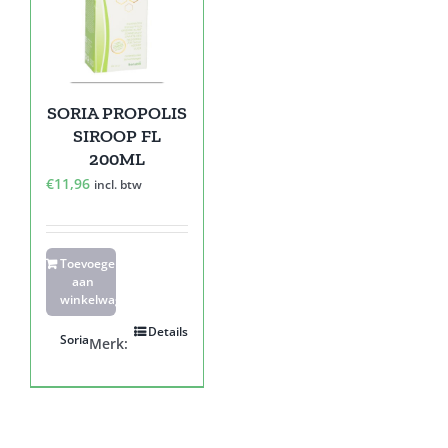
SORIA PROPOLIS
SIROOP FL
200ML
€
11,96
incl. btw
Toevoegen
aan
winkelwagen
Details
Soria
Merk: