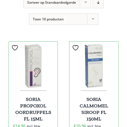
Sorteer op
Standaardvolgorde
Toon
10 producten
SORIA
SORIA
PROPOXOL
CALMOMEL
OORDRUPPELS
SIROOP FL
FL 15ML
150ML
€
14,96
€
10,96
incl. btw
incl. btw