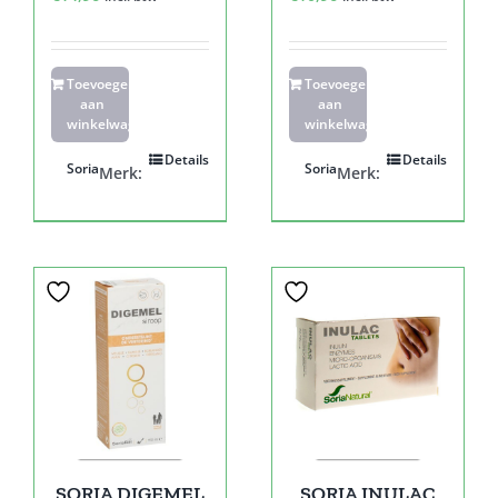
Toevoegen
Toevoegen
aan
aan
winkelwagen
winkelwagen
Details
Details
Soria
Soria
Merk:
Merk:
SORIA DIGEMEL
SORIA INULAC