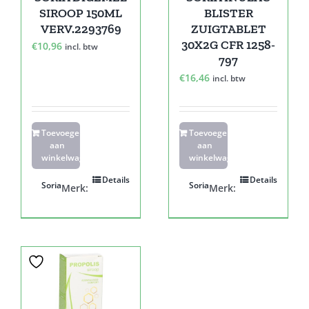
SIROOP 150ML
BLISTER
VERV.2293769
ZUIGTABLET
30X2G CFR 1258-
€
10,96
incl. btw
797
€
16,46
incl. btw
Toevoegen
Toevoegen
aan
aan
winkelwagen
winkelwagen
Details
Details
Soria
Soria
Merk:
Merk: