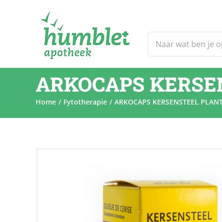
Ga
naar
inhoud
Zoeken
naar:
ARKOCAPS KERSEN
Home
Fytotherapie
ARKOCAPS KERSENSTEEL PLANT