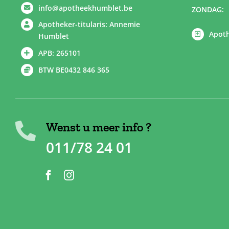
info@apotheekhumblet.be
ZONDAG:
Apotheker-titularis: Annemie
Apoth
Humblet
APB: 265101
BTW BE0432 846 365
Wenst u meer info ?
011/78 24 01