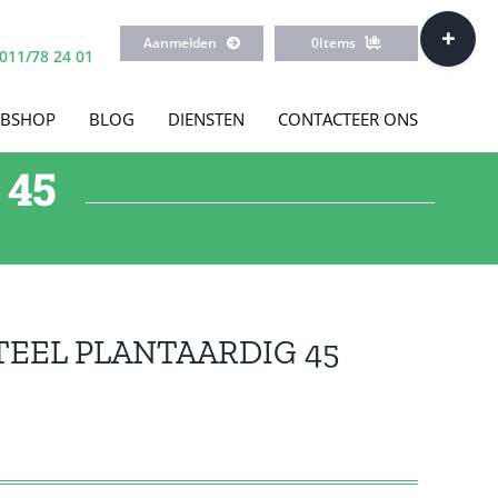
Toggle
Aanmelden
0
Items
Sliding
011/78 24 01
Bar
Area
BSHOP
BLOG
DIENSTEN
CONTACTEER ONS
 45
EEL PLANTAARDIG 45