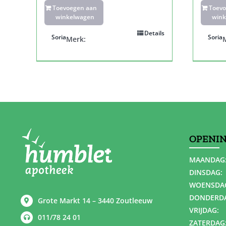
Toevoegen aan
Toev
winkelwagen
wink
Details
Soria
Soria
Merk:
OPENI
MAANDAG
DINSDAG:
WOENSDA
DONDERD
Grote Markt 14 – 3440 Zoutleeuw
VRIJDAG:
011/78 24 01
ZATERDAG