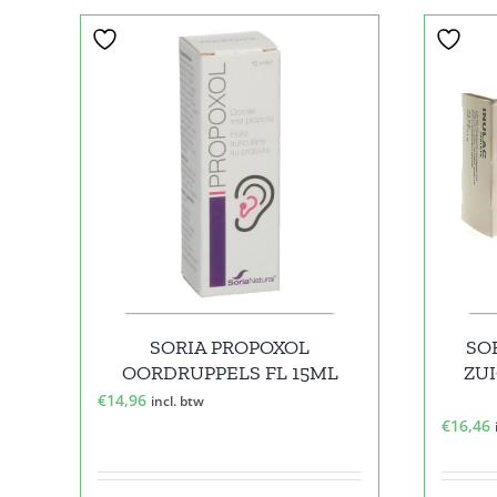
SORIA PROPOXOL
SO
OORDRUPPELS FL 15ML
ZUI
€
14,96
incl. btw
€
16,46