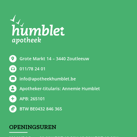
Grote Markt 14 – 3440 Zoutleeuw
011/78 24 01
info@apotheekhumblet.be
Apotheker-titularis: Annemie Humblet
APB: 265101
BTW BE0432 846 365
OPENINGSUREN