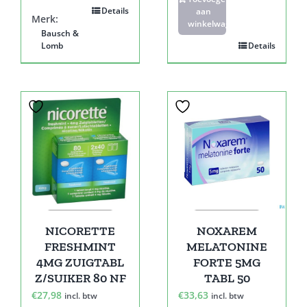
Details
aan
Merk:
winkelwagen
Bausch &
Lomb
Details
NICORETTE
NOXAREM
FRESHMINT
MELATONINE
4MG ZUIGTABL
FORTE 5MG
Z/SUIKER 80 NF
TABL 50
€
27,98
€
33,63
incl. btw
incl. btw