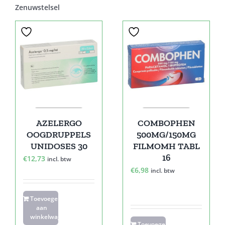
Zenuwstelsel
AZELERGO
COMBOPHEN
OOGDRUPPELS
500MG/150MG
UNIDOSES 30
FILMOMH TABL
16
€
12,73
incl. btw
€
6,98
incl. btw
Toevoegen
aan
winkelwagen
Toevoegen