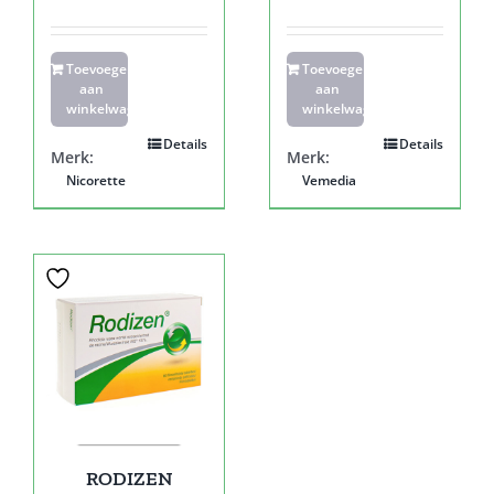
Toevoegen
Toevoegen
aan
aan
winkelwagen
winkelwagen
Details
Details
Merk:
Merk:
Nicorette
Vemedia
RODIZEN