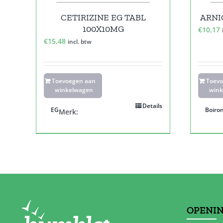
CETIRIZINE EG TABL
ARNI
100X10MG
€
10,17
€
15,48
incl. btw
Toevoegen aan
Toev
winkelwagen
wink
Details
EG
Boiro
Merk:
OPENI