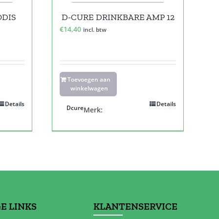
ODIS
D-CURE DRINKBARE AMP 12
€
14,40
incl. btw
Toevoegen aan
winkelwagen
Details
Details
Dcure
Merk:
E LINKS
KLANTENSERVICE