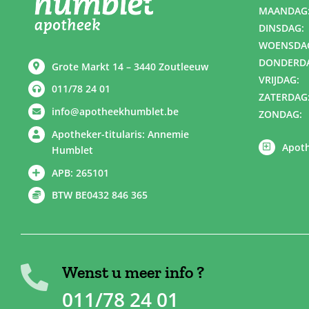
MAANDAG
DINSDAG:
WOENSDA
DONDERD
Grote Markt 14 – 3440 Zoutleeuw
VRIJDAG:
011/78 24 01
ZATERDAG
info@apotheekhumblet.be
ZONDAG:
Apotheker-titularis: Annemie
Apoth
Humblet
APB: 265101
BTW BE0432 846 365
Wenst u meer info ?
011/78 24 01