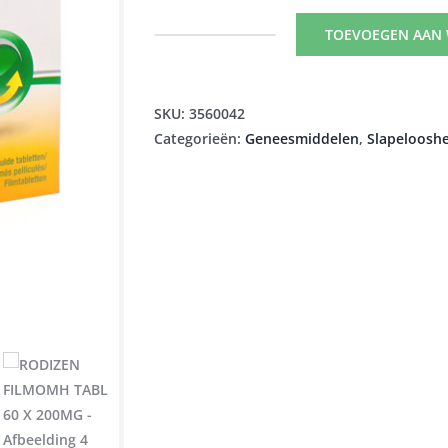
TOEVOEGEN AAN
RODIZEN
FILMOMH
TABL
SKU:
3560042
60
Categorieën:
Geneesmiddelen
,
Slapelooshe
X
200MG
aantal