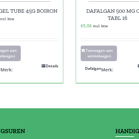
GEL TUBE 45G BOIRON
DAFALGAN 500 MG 
TABL 16
incl. btw
€
5,06
incl. btw
oegen aan
Toevoegen aan
elwagen
winkelwagen
Details
n
Dafalgan
Merk:
Merk:
NGSUREN
HANDIG