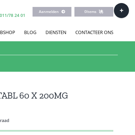
Toggle
Aanmelden
0
Items
Sliding
011/78 24 01
Bar
Area
BSHOP
BLOG
DIENSTEN
CONTACTEER ONS
ABL 60 X 200MG
rraad