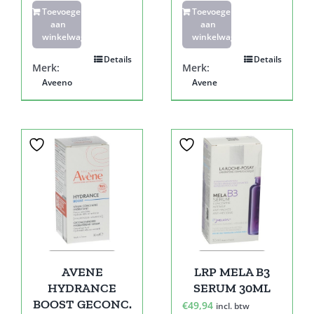
Toevoegen
Toevoegen
aan
aan
winkelwagen
winkelwagen
Details
Details
Merk:
Merk:
Aveeno
Avene
AVENE
LRP MELA B3
HYDRANCE
SERUM 30ML
BOOST GECONC.
€
49,94
incl. btw