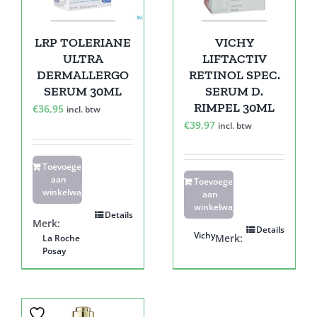
LRP TOLERIANE
VICHY
ULTRA
LIFTACTIV
DERMALLERGO
RETINOL SPEC.
SERUM 30ML
SERUM D.
RIMPEL 30ML
€
36,95
incl. btw
€
39,97
incl. btw
Toevoegen
aan
Toevoegen
winkelwagen
aan
winkelwagen
Details
Merk:
Details
Vichy
Merk:
La Roche
Posay