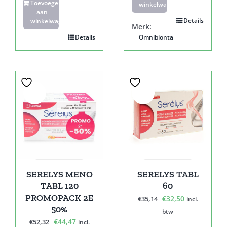
Toevoegen
winkelwagen
aan
Details
winkelwagen
Merk:
Details
Omnibionta
Sale!
Sale!
SERELYS MENO
SERELYS TABL
TABL 120
60
PROMOPACK 2E
Oorspronkelijke
Huidige
€
32,50
€
35,14
incl.
50%
prijs
prijs
btw
Oorspronkelijke
Huidige
€
44,47
€
52,32
incl.
was:
is: