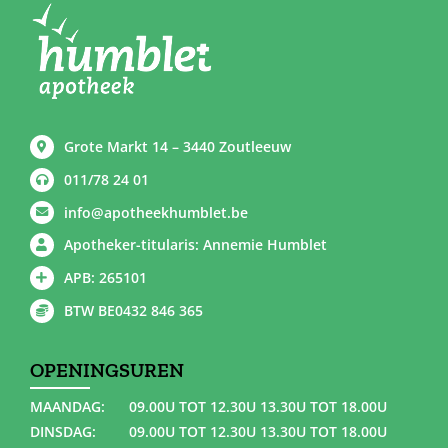
Grote Markt 14 – 3440 Zoutleeuw
011/78 24 01
info@apotheekhumblet.be
Apotheker-titularis: Annemie Humblet
APB: 265101
BTW BE0432 846 365
OPENINGSUREN
MAANDAG:
09.00U TOT 12.30U 13.30U TOT 18.00U
DINSDAG:
09.00U TOT 12.30U 13.30U TOT 18.00U