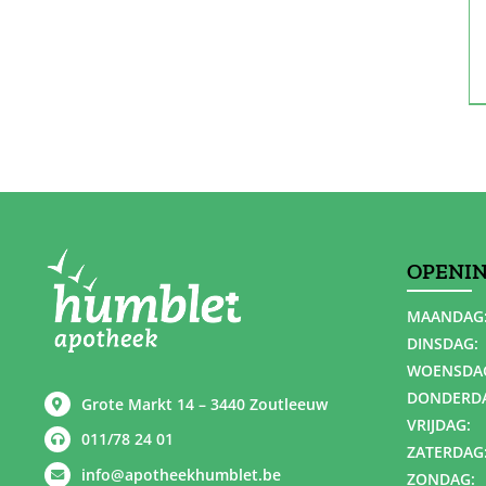
OPENI
MAANDAG
DINSDAG:
WOENSDA
DONDERD
Grote Markt 14 – 3440 Zoutleeuw
VRIJDAG:
011/78 24 01
ZATERDAG
info@apotheekhumblet.be
ZONDAG: