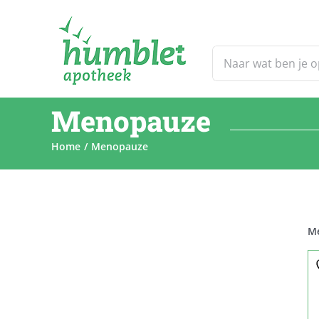
Ga
naar
inhoud
Zoeken
naar:
Menopauze
Home
Menopauze
M