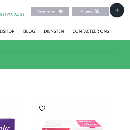
Toggle
Aanmelden
0
Items
Sliding
011/78 24 01
Bar
Area
BSHOP
BLOG
DIENSTEN
CONTACTEER ONS
Sale!