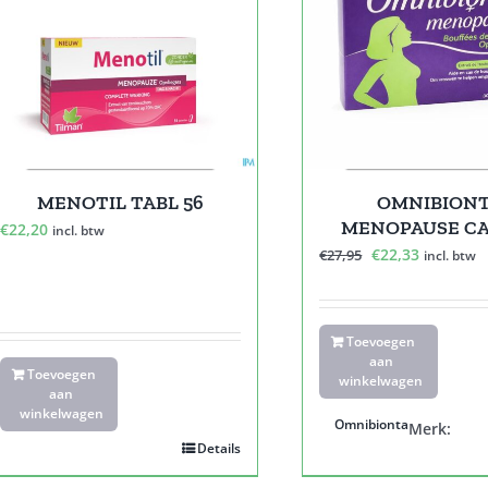
MENOTIL TABL 56
OMNIBION
MENOPAUSE CA
€
22,20
incl. btw
Oorspronkelijk
Huidige
€
22,33
€
27,95
incl. btw
prijs
prijs
was:
is:
€27,95.
€22,33.
Toevoegen
aan
Toevoegen
winkelwagen
aan
winkelwagen
Omnibionta
Merk:
Details