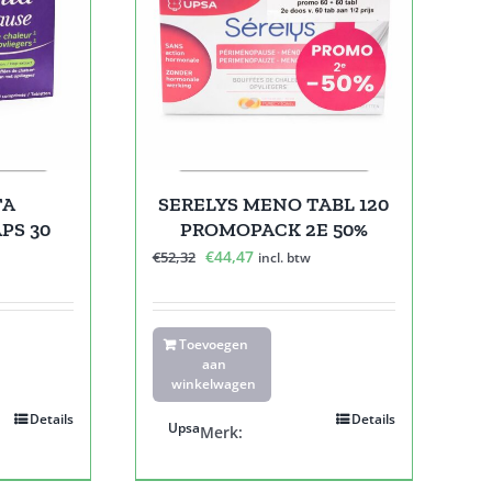
TA
SERELYS MENO TABL 120
PS 30
PROMOPACK 2E 50%
e
Oorspronkelijke
Huidige
€
44,47
€
52,32
incl. btw
prijs
prijs
was:
is:
€52,32.
€44,47.
Toevoegen
aan
winkelwagen
Details
Details
Upsa
Merk: