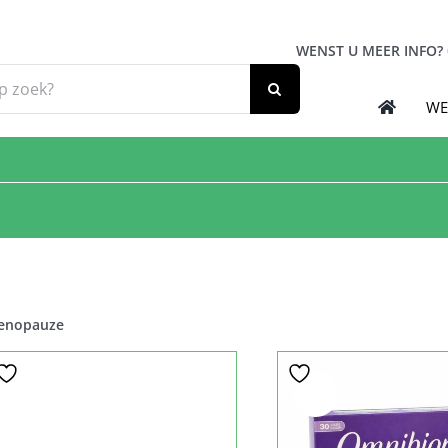
WENST U MEER INFO?
WE
enopauze
Sale!