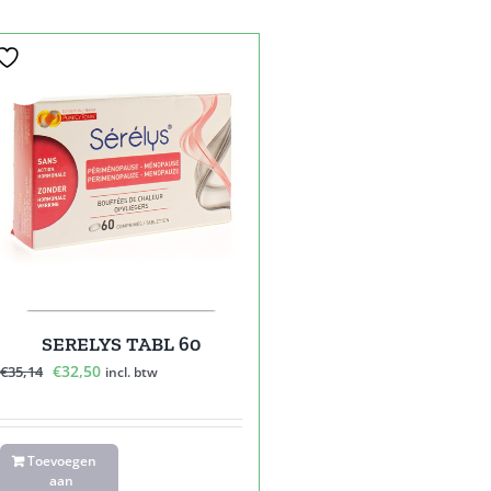
Sale!
SERELYS TABL 60
Oorspronkelijke
Huidige
€
32,50
€
35,14
incl. btw
prijs
prijs
was:
is:
€35,14.
€32,50.
Toevoegen
aan