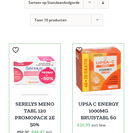
Sorteer op
Standaardvolgorde
Toon
10 producten
Sale!
SERELYS MENO
UPSA C ENERGY
TABL 120
1000MG
PROMOPACK 2E
BRUISTABL 60
50%
€
20,99
incl. btw
Oorspronkelijke
Huidige
€
44,47
€
52,32
incl.