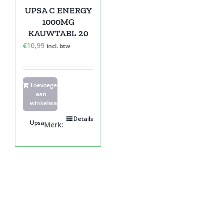
UPSA C ENERGY
1000MG
KAUWTABL 20
€
10,99
incl. btw
Toevoegen
aan
winkelwagen
Details
Upsa
Merk: