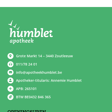
Grote Markt 14 – 3440 Zoutleeuw
011/78 24 01
info@apotheekhumblet.be
Apotheker-titularis: Annemie Humblet
APB: 265101
BTW BE0432 846 365
OPENINGSUREN