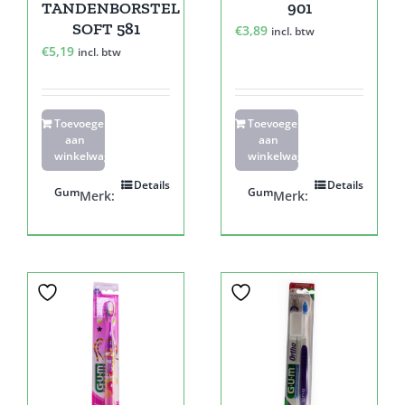
TANDENBORSTEL
901
SOFT 581
€
3,89
incl. btw
€
5,19
incl. btw
Toevoegen
Toevoegen
aan
aan
winkelwagen
winkelwagen
Details
Details
Gum
Gum
Merk:
Merk: