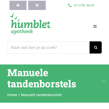
Ga
011/78 24 01
naar
inhoud
Toggle
Navigati
HOME
Zoeken
naar:
Webshop
Manuele
Blog
tandenborstels
Diensten
Home
Manuele tandenborstels
Contacteer Ons