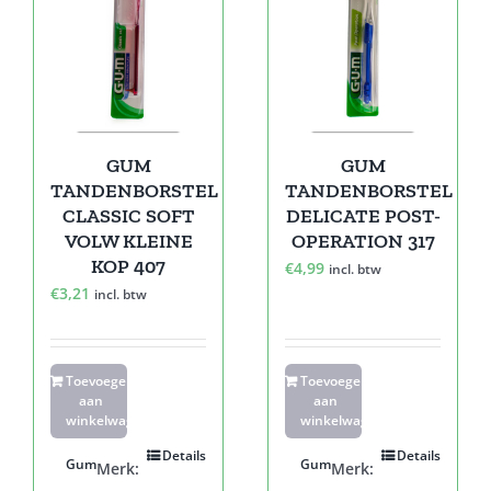
GUM
GUM
TANDENBORSTEL
TANDENBORSTEL
CLASSIC SOFT
DELICATE POST-
VOLW KLEINE
OPERATION 317
KOP 407
€
4,99
incl. btw
€
3,21
incl. btw
Toevoegen
Toevoegen
aan
aan
winkelwagen
winkelwagen
Details
Details
Gum
Gum
Merk:
Merk: