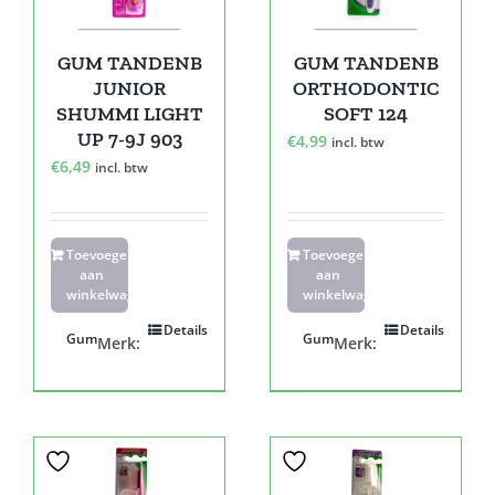
GUM TANDENB
GUM TANDENB
JUNIOR
ORTHODONTIC
SHUMMI LIGHT
SOFT 124
UP 7-9J 903
€
4,99
incl. btw
€
6,49
incl. btw
Toevoegen
Toevoegen
aan
aan
winkelwagen
winkelwagen
Details
Details
Gum
Gum
Merk:
Merk: