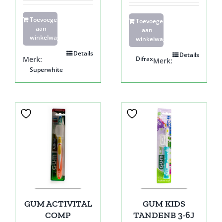
Toevoegen
Toevoegen
aan
aan
winkelwagen
winkelwagen
Details
Details
Merk:
Difrax
Merk:
Superwhite
GUM ACTIVITAL
GUM KIDS
COMP
TANDENB 3-6J