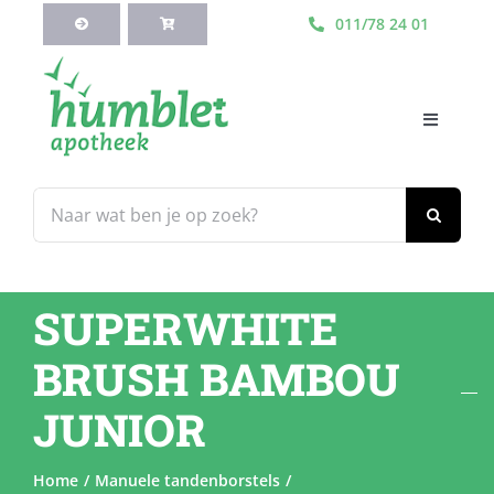
Ga
011/78 24 01
naar
inhoud
Toggle
Navigati
HOME
Zoeken
naar:
Webshop
SUPERWHITE
Blog
BRUSH BAMBOU
Diensten
JUNIOR
Contacteer Ons
Home
Manuele tandenborstels