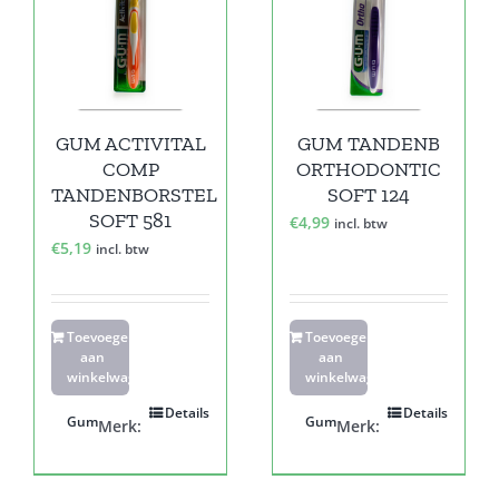
GUM ACTIVITAL
GUM TANDENB
COMP
ORTHODONTIC
TANDENBORSTEL
SOFT 124
SOFT 581
€
4,99
incl. btw
€
5,19
incl. btw
Toevoegen
Toevoegen
aan
aan
winkelwagen
winkelwagen
Details
Details
Gum
Gum
Merk:
Merk: