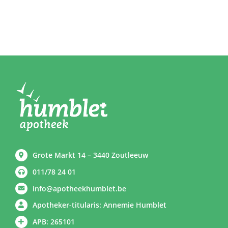
Grote Markt 14 – 3440 Zoutleeuw
011/78 24 01
info@apotheekhumblet.be
Apotheker-titularis: Annemie Humblet
APB: 265101