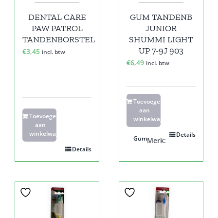
DENTAL CARE
GUM TANDENB
PAW PATROL
JUNIOR
TANDENBORSTEL
SHUMMI LIGHT
UP 7-9J 903
€
3,45
incl. btw
€
6,49
incl. btw
Toevoegen
aan
Toevoegen
winkelwagen
aan
winkelwagen
Details
Gum
Merk:
Details