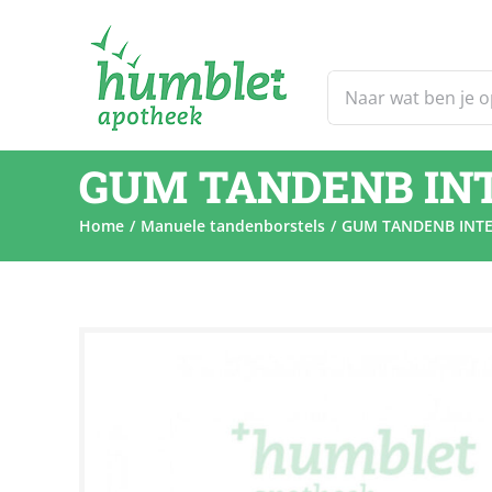
Ga
naar
inhoud
Zoeken
naar:
GUM TANDENB INT
Home
Manuele tandenborstels
GUM TANDENB INTE