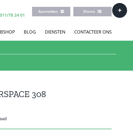
Toggle
Aanmelden
0
Items
Sliding
011/78 24 01
Bar
Area
BSHOP
BLOG
DIENSTEN
CONTACTEER ONS
SPACE 308
raad