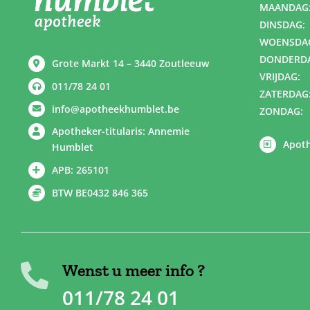
MAANDAG
DINSDAG:
WOENSDA
DONDERD
Grote Markt 14 – 3440 Zoutleeuw
VRIJDAG:
011/78 24 01
ZATERDAG
info@apotheekhumblet.be
ZONDAG:
Apotheker-titularis: Annemie
Apoth
Humblet
APB: 265101
BTW BE0432 846 365
Wenst u meer info ?
011/78 24 01