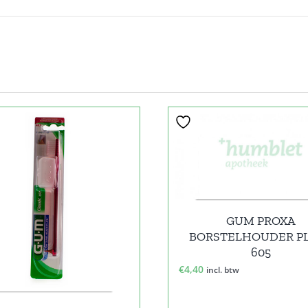
GUM PROXA
BORSTELHOUDER P
605
€
4,40
incl. btw