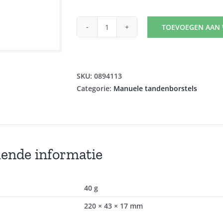
TOEVOEGEN AAN
GUM
TANDENB
INTERSPACE
308
SKU:
0894113
aantal
Categorie:
Manuele tandenborstels
lende informatie
40 g
220 × 43 × 17 mm