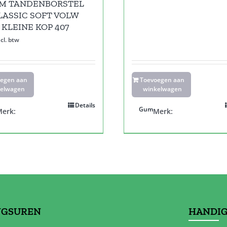
M TANDENBORSTEL
LASSIC SOFT VOLW
KLEINE KOP 407
ncl. btw
oegen aan
Toevoegen aan
elwagen
winkelwagen
Details
Gum
erk:
Merk:
NGSUREN
HANDIG