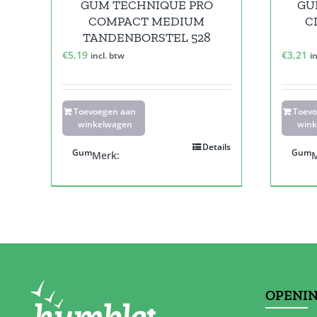
GUM TECHNIQUE PRO
GU
COMPACT MEDIUM
C
TANDENBORSTEL 528
€
5,19
€
3,21
incl. btw
i
Toevoegen aan
Toev
winkelwagen
wink
Details
Gum
Gum
Merk:
M
OPENI