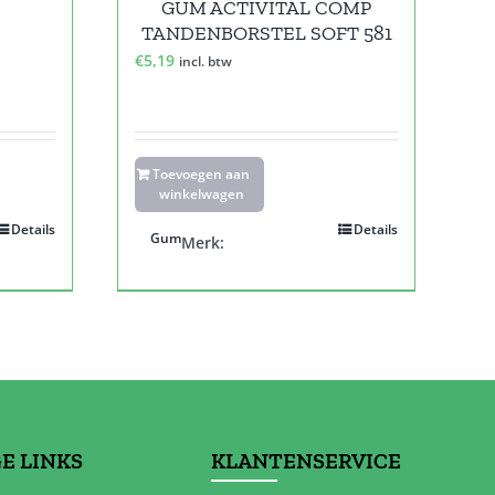
GUM ACTIVITAL COMP
TANDENBORSTEL SOFT 581
€
5,19
incl. btw
Toevoegen aan
winkelwagen
Details
Details
Gum
Merk:
E LINKS
KLANTENSERVICE