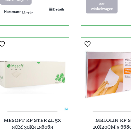
aan
winkelwagen
Details
Hartmann
Merk:
MESOFT KP STER 4L 5X
MELOLIN KP 
5CM 30X5 156065
10X20CM 5 668