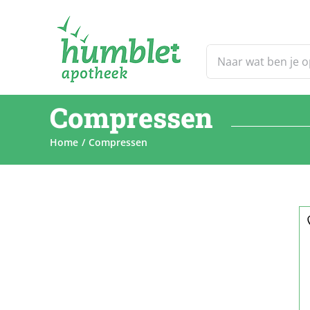
Ga
naar
inhoud
Zoeken
naar:
Compressen
Home
Compressen