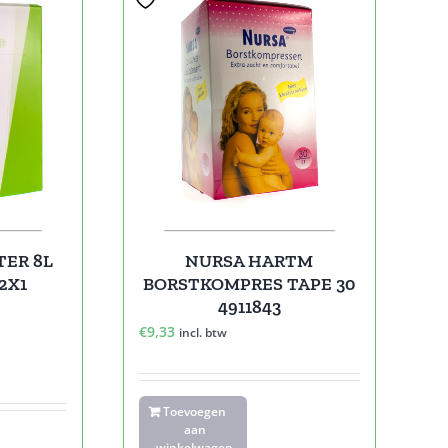
TER 8L
NURSA HARTM
12X1
BORSTKOMPRES TAPE 30
4911843
€
9,33
incl. btw
Toevoegen
aan
winkelwagen