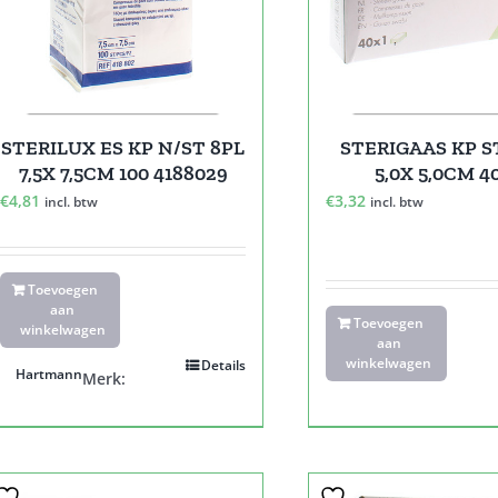
STERILUX ES KP N/ST 8PL
STERIGAAS KP S
7,5X 7,5CM 100 4188029
5,0X 5,0CM 4
€
4,81
€
3,32
incl. btw
incl. btw
Toevoegen
aan
Toevoegen
winkelwagen
aan
winkelwagen
Details
Hartmann
Merk: