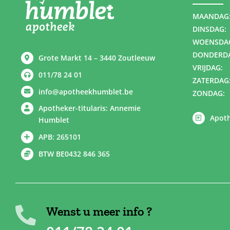
MAANDAG
DINSDAG:
WOENSDA
DONDERD
Grote Markt 14 – 3440 Zoutleeuw
VRIJDAG:
011/78 24 01
ZATERDAG
info@apotheekhumblet.be
ZONDAG:
Apotheker-titularis: Annemie
Apoth
Humblet
APB: 265101
BTW BE0432 846 365
Wenst u meer info ?