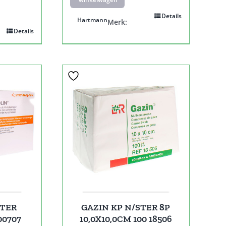
Details
Hartmann
Merk:
Details
STER
GAZIN KP N/STER 8P
00707
10,0X10,0CM 100 18506