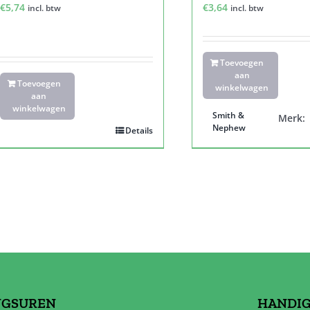
€
5,74
€
3,64
incl. btw
incl. btw
Toevoegen
aan
Toevoegen
winkelwagen
aan
winkelwagen
Smith &
Merk:
Nephew
Details
NGSUREN
HANDIG