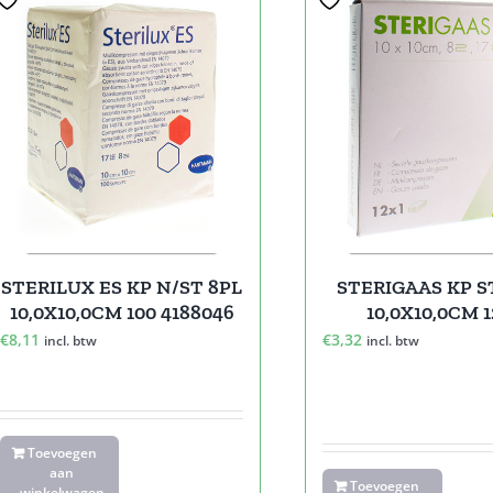
STERILUX ES KP N/ST 8PL
STERIGAAS KP S
10,0X10,0CM 100 4188046
10,0X10,0CM 
€
8,11
€
3,32
incl. btw
incl. btw
Toevoegen
aan
Toevoegen
winkelwagen