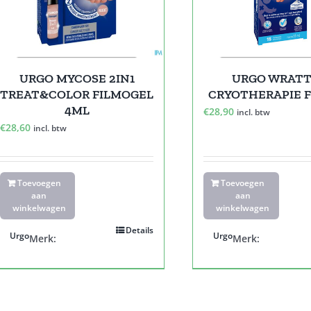
URGO MYCOSE 2IN1
URGO WRAT
TREAT&COLOR FILMOGEL
CRYOTHERAPIE F
4ML
€
28,90
incl. btw
€
28,60
incl. btw
Toevoegen
Toevoegen
aan
aan
winkelwagen
winkelwagen
Details
Urgo
Urgo
Merk:
Merk: