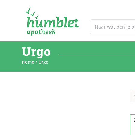
Ga
naar
inhoud
Zoeken
naar:
Urgo
Home
Urgo