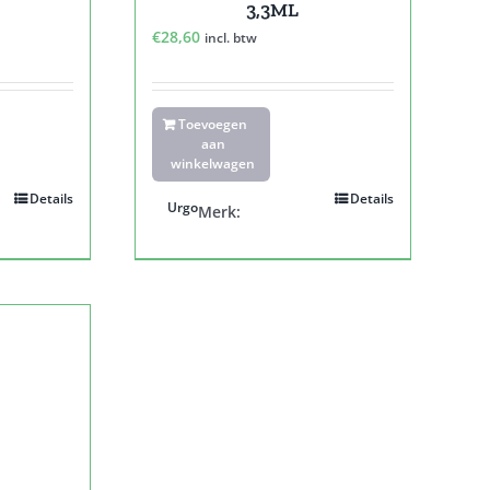
3,3ML
€
28,60
incl. btw
Toevoegen
aan
winkelwagen
Details
Details
Urgo
Merk: