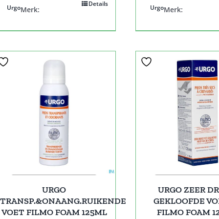
Details
Urgo
Urgo
Merk:
Merk:
URGO
URGO ZEER D
TRANSP.&ONAANG.RUIKENDE
GEKLOOFDE V
VOET FILMO FOAM 125ML
FILMO FOAM 1