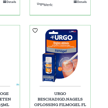
Details
Details
Urgo
Merk:
ROGE
URGO
OETEN
BESCHADIGD.NAGELS
25ML
OPLOSSING FILMOGEL FL