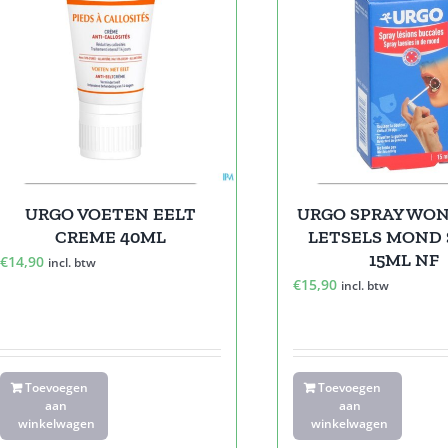
URGO VOETEN EELT
URGO SPRAY WON
CREME 40ML
LETSELS MOND 
15ML NF
€
14,90
incl. btw
€
15,90
incl. btw
Toevoegen
Toevoegen
aan
aan
winkelwagen
winkelwagen