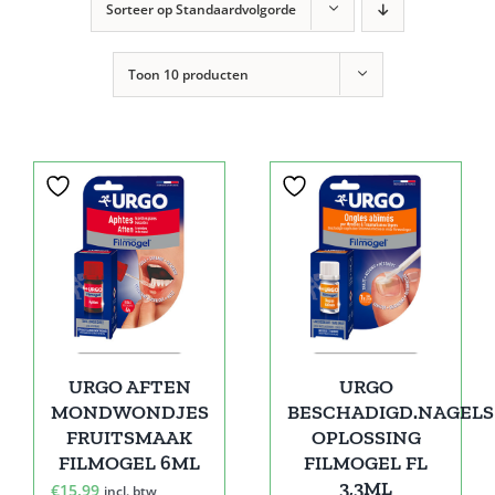
Sorteer op
Standaardvolgorde
Toon
10 producten
URGO AFTEN
URGO
MONDWONDJES
BESCHADIGD.NAGELS
FRUITSMAAK
OPLOSSING
FILMOGEL 6ML
FILMOGEL FL
3,3ML
€
15,99
incl. btw