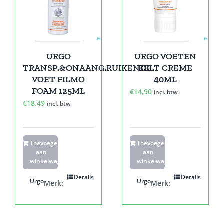
URGO
URGO VOETEN
TRANSP.&ONAANG.RUIKENDE
EELT CREME
VOET FILMO
40ML
FOAM 125ML
€
14,90
incl. btw
€
18,49
incl. btw
Toevoegen
Toevoegen
aan
aan
winkelwagen
winkelwagen
Details
Details
Urgo
Urgo
Merk:
Merk: