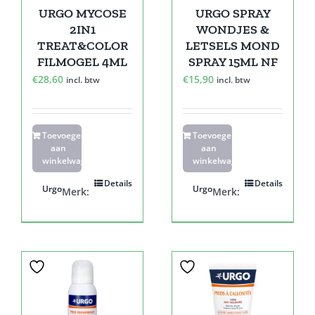
URGO MYCOSE
URGO SPRAY
2IN1
WONDJES &
TREAT&COLOR
LETSELS MOND
FILMOGEL 4ML
SPRAY 15ML NF
€
28,60
€
15,90
incl. btw
incl. btw
Toevoegen
Toevoegen
aan
aan
winkelwagen
winkelwagen
Details
Details
Urgo
Urgo
Merk:
Merk: