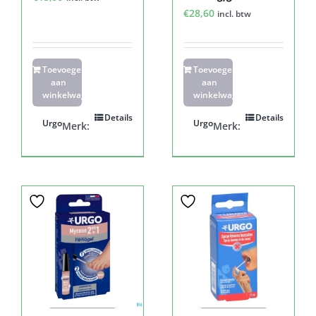
€
28,60
incl. btw
Toevoegen
Toevoegen
aan
aan
winkelwagen
winkelwagen
Details
Details
Urgo
Urgo
Merk:
Merk: