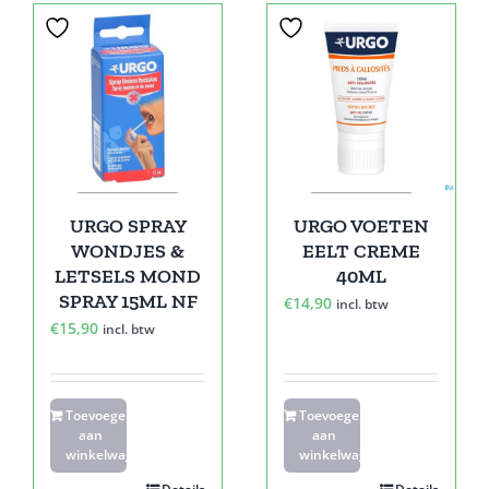
URGO SPRAY
URGO VOETEN
WONDJES &
EELT CREME
LETSELS MOND
40ML
SPRAY 15ML NF
€
14,90
incl. btw
€
15,90
incl. btw
Toevoegen
Toevoegen
aan
aan
winkelwagen
winkelwagen