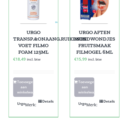
URGO
URGO AFTEN
TRANSP.&ONAANG.RUIKENDE
MONDWONDJES
VOET FILMO
FRUITSMAAK
FOAM 125ML
FILMOGEL 6ML
€
18,49
€
15,99
incl. btw
incl. btw
Toevoegen
Toevoegen
aan
aan
winkelwagen
winkelwagen
Details
Details
Urgo
Urgo
Merk:
Merk: