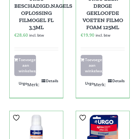
BESCHADIGD.NAGELS
DROGE
OPLOSSING
GEKLOOFDE
FILMOGEL FL
VOETEN FILMO
3,3ML
FOAM 125ML
€
28,60
€
19,90
incl. btw
incl. btw
Toevoegen
Toevoegen
aan
aan
winkelwagen
winkelwagen
Details
Details
Urgo
Urgo
Merk:
Merk: