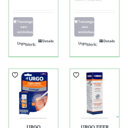
Toevoegen
Toevoegen
aan
aan
winkelwagen
winkelwagen
Details
Details
Urgo
Urgo
Merk:
Merk:
URGO
URGO ZEER