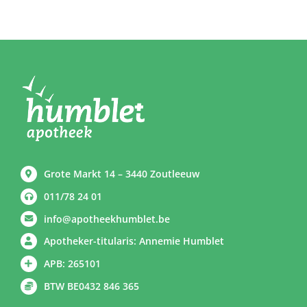
Grote Markt 14 – 3440 Zoutleeuw
011/78 24 01
info@apotheekhumblet.be
Apotheker-titularis: Annemie Humblet
APB: 265101
BTW BE0432 846 365