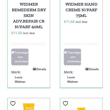
WIDMER
WIDMER HAND
REMEDERM DRY
CREME N/PARF
SKIN
75ML
ADV.REPAIR CR
€
11,66
incl. btw
N/PARF 40ML
€
11,50
incl. btw
Toevoegen
Toevoegen
aan
aan
winkelwagen
winkelwagen
Details
Details
Merk:
Merk:
Louis
Louis
Widmer
Widmer