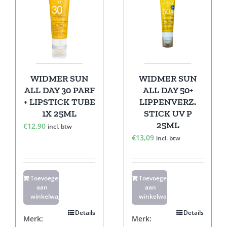
WIDMER SUN
WIDMER SUN
ALL DAY 30 PARF
ALL DAY 50+
+ LIPSTICK TUBE
LIPPENVERZ.
1X 25ML
STICK UV P
25ML
€
12,90
incl. btw
€
13,09
incl. btw
Toevoegen
Toevoegen
aan
aan
winkelwagen
winkelwagen
Details
Details
Merk:
Merk: