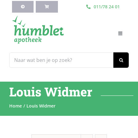
Ga
011/78 24 01
naar
inhoud
Toggle
Navigati
HOME
Zoeken
naar:
Webshop
Louis Widmer
Blog
Home
Louis Widmer
Diensten
Contacteer Ons