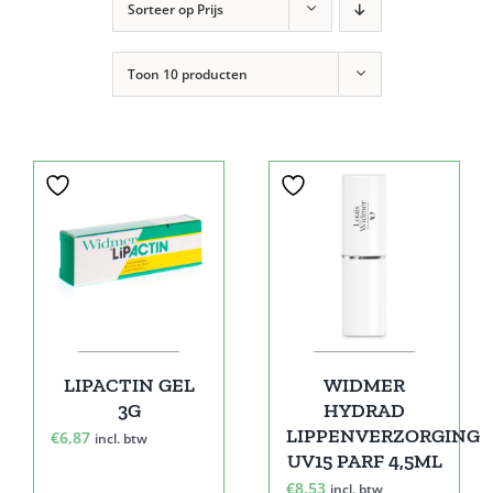
Sorteer op
Prijs
Toon
10 producten
LIPACTIN GEL
WIDMER
3G
HYDRAD
LIPPENVERZORGING
€
6,87
incl. btw
UV15 PARF 4,5ML
€
8,53
incl. btw