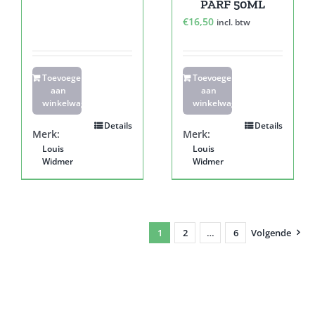
PARF 50ML
€
16,50
incl. btw
Toevoegen
Toevoegen
aan
aan
winkelwagen
winkelwagen
Details
Details
Merk:
Merk:
Louis
Louis
Widmer
Widmer
1
2
…
6
Volgende