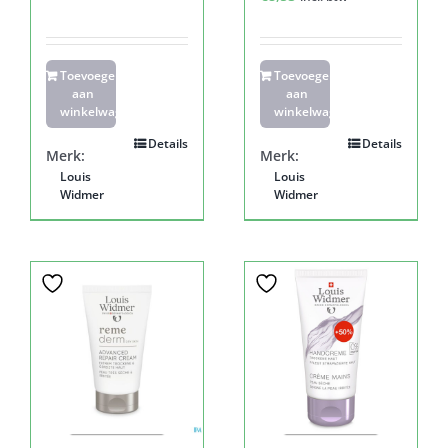
Toevoegen
Toevoegen
aan
aan
winkelwagen
winkelwagen
Details
Details
Merk:
Merk:
Louis
Louis
Widmer
Widmer