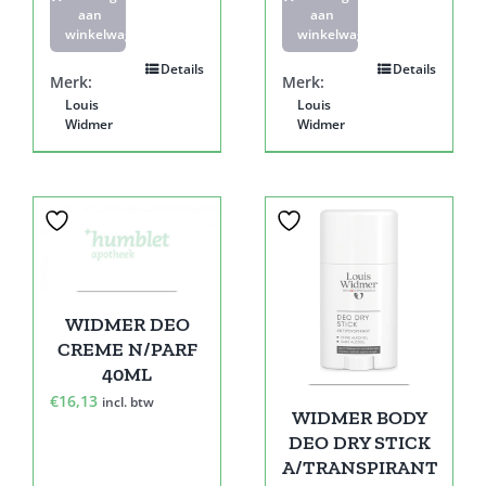
aan
aan
winkelwagen
winkelwagen
Details
Details
Merk:
Merk:
Louis
Louis
Widmer
Widmer
WIDMER DEO
CREME N/PARF
40ML
€
16,13
incl. btw
WIDMER BODY
DEO DRY STICK
A/TRANSPIRANT