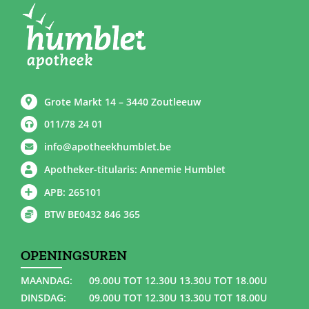
Grote Markt 14 – 3440 Zoutleeuw
011/78 24 01
info@apotheekhumblet.be
Apotheker-titularis: Annemie Humblet
APB: 265101
BTW BE0432 846 365
OPENINGSUREN
MAANDAG:
09.00U TOT 12.30U 13.30U TOT 18.00U
DINSDAG:
09.00U TOT 12.30U 13.30U TOT 18.00U