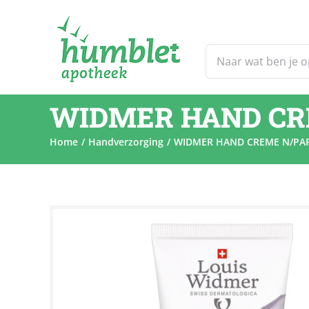
Ga
naar
inhoud
Zoeken
naar:
WIDMER HAND CR
Home
Handverzorging
WIDMER HAND CREME N/PA