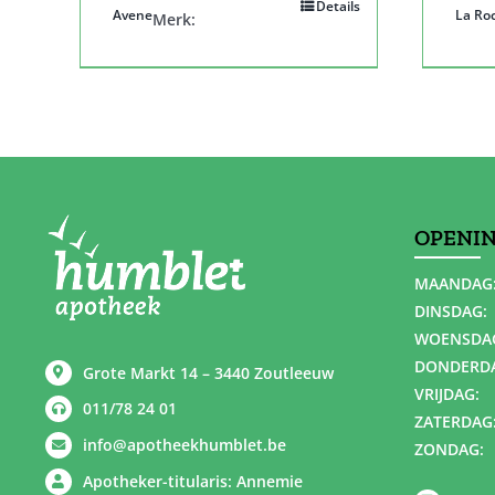
Details
Avene
La Ro
Merk:
OPENI
MAANDAG
DINSDAG:
WOENSDA
DONDERD
Grote Markt 14 – 3440 Zoutleeuw
VRIJDAG:
011/78 24 01
ZATERDAG
info@apotheekhumblet.be
ZONDAG:
Apotheker-titularis: Annemie