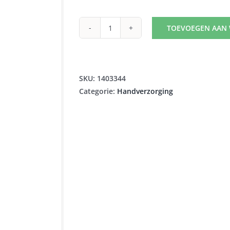
TOEVOEGEN AAN
WIDMER
HAND
CREME
N/PARF
SKU:
1403344
75ML
Categorie:
Handverzorging
aantal