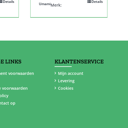
Details
Details
Umami
Merk:
E LINKS
KLANTENSERVICE
ent voorwaarden
Mijn account
Levering
e voorwaarden
Cookies
olicy
tact op