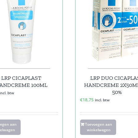
LRP CICAPLAST
LRP DUO CICAPLA
ANDCREME 100ML
HANDCREME 2X50ML
50%
incl. btw
€
18,75
incl. btw
oegen aan
Toevoegen aan
elwagen
winkelwagen