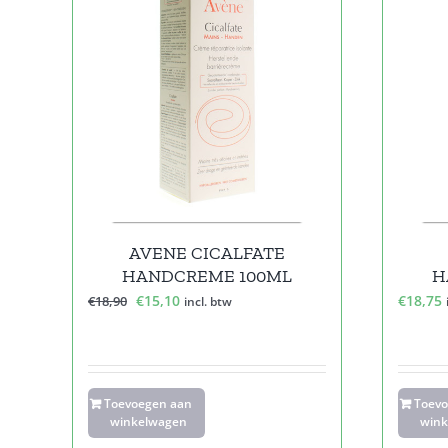
AVENE CICALFATE
HANDCREME 100ML
H
Oorspronkelijke
Huidige
€
15,10
€
18,75
€
18,90
incl. btw
prijs
prijs
was:
is:
€18,90.
€15,10.
Toevoegen aan
Toev
winkelwagen
wink