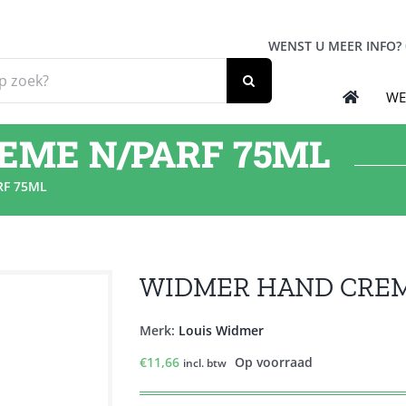
WENST U MEER INFO?
WE
EME N/PARF 75ML
RF 75ML
WIDMER HAND CREM
Merk:
Louis Widmer
€
11,66
Op voorraad
incl. btw