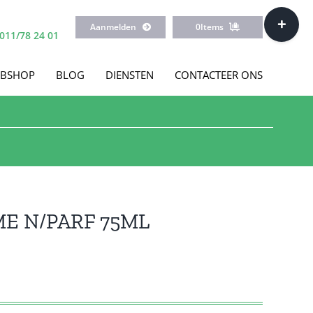
Toggle
Aanmelden
0
Items
Sliding
011/78 24 01
Bar
Area
BSHOP
BLOG
DIENSTEN
CONTACTEER ONS
E N/PARF 75ML