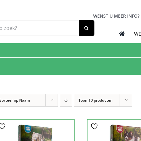
WENST U MEER INFO?
WE
Sorteer op
Naam
Toon
10 producten
Sale!
Sale!