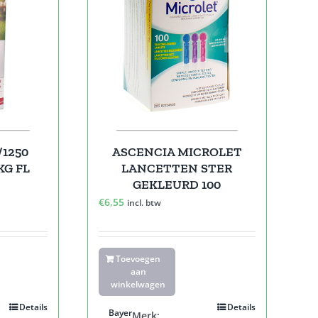
/1250
ASCENCIA MICROLET
KG FL
LANCETTEN STER
GEKLEURD 100
e
€
6,55
incl. btw
Toevoegen
aan
winkelwagen
Details
Details
Bayer
Merk: