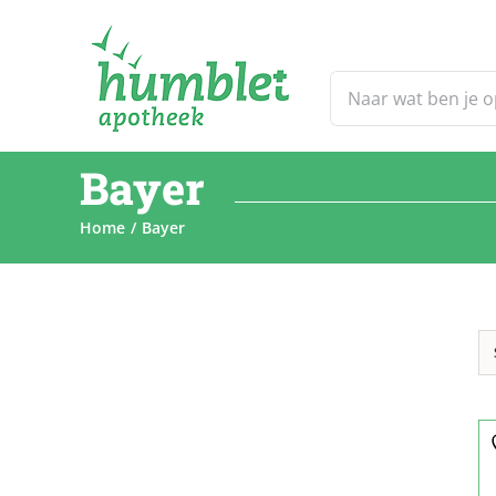
Ga
naar
inhoud
Zoeken
naar:
Bayer
Home
Bayer