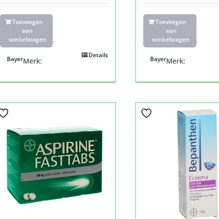
Toevoegen
Toevoegen
aan
aan
winkelwagen
winkelwagen
Details
Bayer
Bayer
Merk:
Merk: