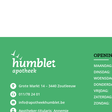
OPENI
MAANDAG
DINSDAG:
WOENSDA
DONDERD
Grote Markt 14 – 3440 Zoutleeuw
VRIJDAG:
011/78 24 01
ZATERDAG
info@apotheekhumblet.be
ZONDAG:
Apotheker-titularis: Annemie