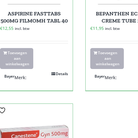
ASPIRINE FASTTABS
BEPANTHEN E
500MG FILMOMH TABL 40
CREME TUBE 
€
12,55
€
11,95
incl. btw
incl. btw
Toevoegen
Toevoegen
aan
aan
winkelwagen
winkelwagen
Details
Bayer
Bayer
Merk:
Merk: