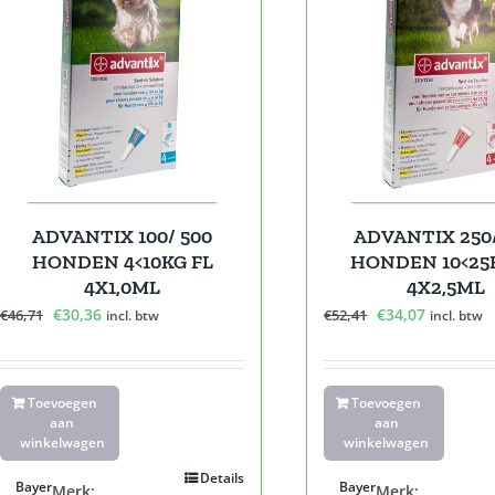
ADVANTIX 100/ 500
ADVANTIX 250
HONDEN 4<10KG FL
HONDEN 10<25
4X1,0ML
4X2,5ML
Oorspronkelijke
Huidige
Oorspronkelijk
Huidige
€
30,36
€
34,07
€
46,71
€
52,41
incl. btw
incl. btw
prijs
prijs
prijs
prijs
was:
is:
was:
is:
€46,71.
€30,36.
€52,41.
€34,07.
Toevoegen
Toevoegen
aan
aan
winkelwagen
winkelwagen
Details
Bayer
Bayer
Merk:
Merk: