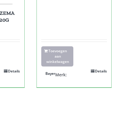
CZEMA
20G
Toevoegen
aan
winkelwagen
Details
Details
Bayer
Merk: