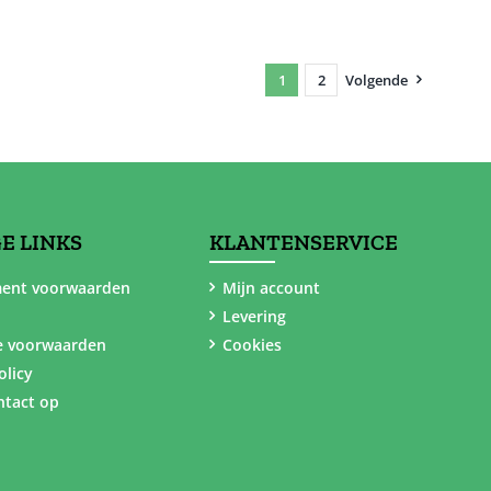
1
2
Volgende
E LINKS
KLANTENSERVICE
ent voorwaarden
Mijn account
Levering
e voorwaarden
Cookies
olicy
tact op