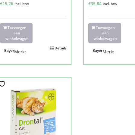
€
15,26
€
35,84
incl. btw
incl. btw
Toevoegen
Toevoegen
aan
aan
winkelwagen
winkelwagen
Details
Bayer
Bayer
Merk:
Merk: