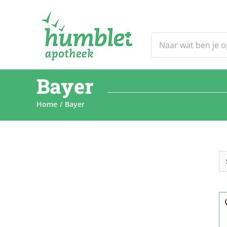
Ga
naar
inhoud
Zoeken
naar:
Bayer
Home
Bayer