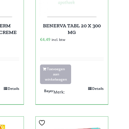
DERM
BENERVA TABL 20 X 300
 CREME
MG
€
4,49
incl. btw
Toevoegen
aan
winkelwagen
Details
Details
Bayer
Merk: