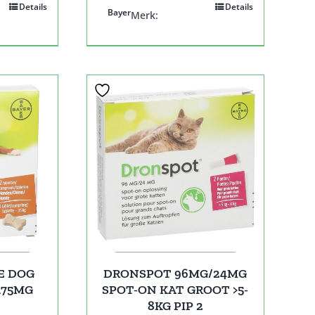
Details
Details
Bayer
Merk:
E DOG
DRONSPOT 96MG/24MG
175MG
SPOT-ON KAT GROOT >5-
8KG PIP 2