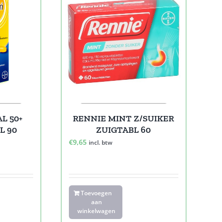
L 50+
RENNIE MINT Z/SUIKER
L 90
ZUIGTABL 60
€
9,65
incl. btw
Toevoegen
aan
winkelwagen