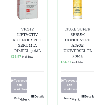
VICHY
NUXE SUPER
LIFTACTIV
SERUM
RETINOL SPEC.
CONCENTRE
SERUM D.
A/AGE
RIMPEL 30ML
UNIVERSEL FL
30ML
€
39,97
incl. btw
€
54,37
incl. btw
Toevoegen
Toevoegen
aan
aan
winkelwagen
winkelwagen
Details
Details
Vichy
Nuxe
Merk:
Merk: