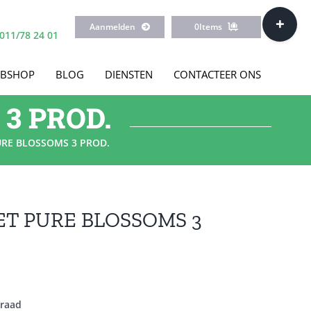
Toggle
Aanmelden
0
Items
Sliding
011/78 24 01
Bar
Area
BSHOP
BLOG
DIENSTEN
CONTACTEER ONS
3 PROD.
URE BLOSSOMS 3 PROD.
ET PURE BLOSSOMS 3
rraad