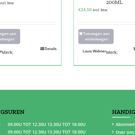
200ML
incl. btw
€
24,50
incl. btw
oegen aan
Toevoegen aan
elwagen
winkelwagen
Details
a
Louis Widmer
Merk:
Merk:
NGSUREN
HANDIG
:
09.00U TOT 12.30U 13.30U TOT 18.00U
Abonnem
09.00U TOT 12.30U 13.30U TOT 18.00U
Over ons