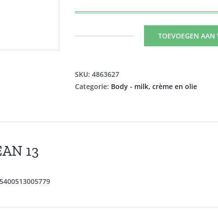
TOEVOEGEN AAN
UMAMI
KLEIN
GIFTSET
SKU:
4863627
PURE
Categorie:
Body - milk, crème en olie
BLOSSOMS
3
PROD.
aantal
EAN 13
5400513005779