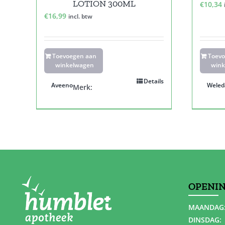
LOTION 300ML
€
10,34
€
16,99
incl. btw
Toevoegen aan
Toev
winkelwagen
wink
Details
Aveeno
Weled
Merk:
OPENI
MAANDAG
DINSDAG: