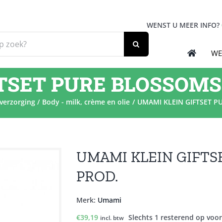
WENST U MEER INFO?
WE
TSET PURE BLOSSOMS 
verzorging
Body - milk, crème en olie
UMAMI KLEIN GIFTSET P
UMAMI KLEIN GIFTS
PROD.
Merk:
Umami
€
39,19
Slechts 1 resterend op voo
incl. btw