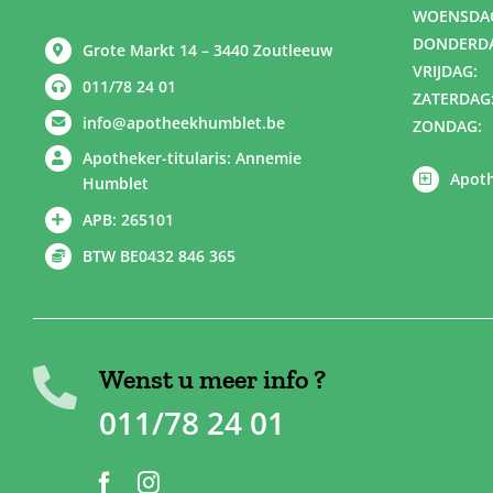
WOENSDA
DONDERD
Grote Markt 14 – 3440 Zoutleeuw
VRIJDAG:
011/78 24 01
ZATERDAG
info@apotheekhumblet.be
ZONDAG:
Apotheker-titularis: Annemie
Apoth
Humblet
APB: 265101
BTW BE0432 846 365
Wenst u meer info ?
011/78 24 01