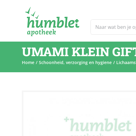
Ga
naar
inhoud
Zoeken
naar:
UMAMI KLEIN GIF
Home
Schoonheid, verzorging en hygiene
Lichaams