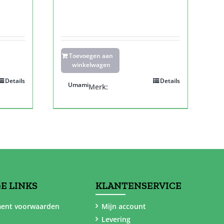
Toevoegen aan
winkelwagen
Details
Details
Umami
Merk:
E LINKS
KLANTENSERVICE
ent voorwaarden
Mijn account
Levering