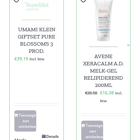
Sale!
UMAMI KLEIN
GIFTSET PURE
BLOSSOMS 3
PROD.
AVENE
€
39,19
incl. btw
XERACALM A.D.
MELK-GEL
RELIPIDEREND
200ML
Oorspronkelijke
Huidige
€
16,38
€
20,50
incl.
prijs
prijs
btw
was:
is:
Toevoegen
€20,50.
€16,38.
aan
Toevoegen
winkelwagen
aan
Details
winkelwagen