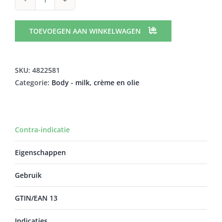
AVEENO
SKIN
RELIEF
TOEVOEGEN AAN WINKELWAGEN
LICHAAMSOLIE
SPRAY
200ML
SKU:
4822581
aantal
Categorie:
Body - milk, crème en olie
Contra-indicatie
Eigenschappen
Gebruik
GTIN/EAN 13
Indicaties