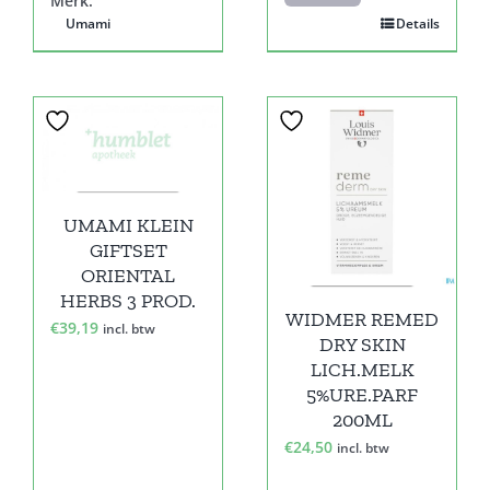
Merk:
Umami
Details
UMAMI KLEIN
GIFTSET
ORIENTAL
HERBS 3 PROD.
WIDMER REMED
€
39,19
incl. btw
DRY SKIN
LICH.MELK
5%URE.PARF
200ML
€
24,50
incl. btw