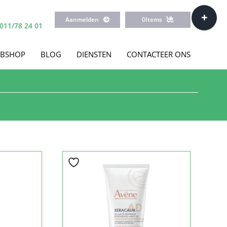
Toggle
Aanmelden
0
Items
Sliding
011/78 24 01
Bar
Area
BSHOP
BLOG
DIENSTEN
CONTACTEER ONS
Sale!