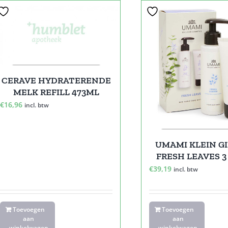
CERAVE HYDRATERENDE
MELK REFILL 473ML
€
16,96
incl. btw
UMAMI KLEIN G
FRESH LEAVES 3
€
39,19
incl. btw
Toevoegen
Toevoegen
aan
aan
winkelwagen
winkelwagen