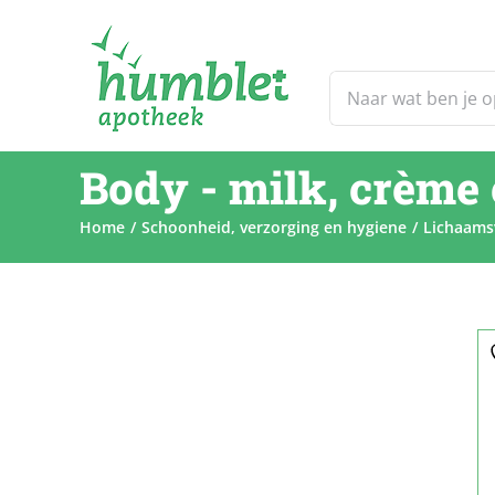
Ga
naar
inhoud
Zoeken
naar:
Body - milk, crème 
Home
Schoonheid, verzorging en hygiene
Lichaams