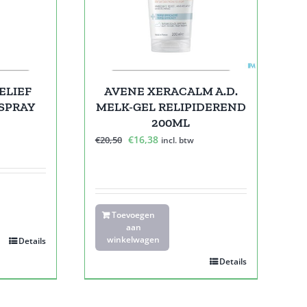
AVENE XERACALM A.D.
ELIEF
MELK-GEL RELIPIDEREND
SPRAY
200ML
Oorspronkelijke
Huidige
€
16,38
€
20,50
incl. btw
prijs
prijs
was:
is:
€20,50.
€16,38.
Toevoegen
aan
winkelwagen
Details
Details