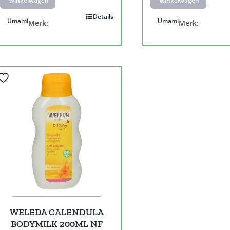
winkelwagen
winkelwagen
Details
Umami
Umami
Merk:
Merk:
WELEDA CALENDULA
BODYMILK 200ML NF