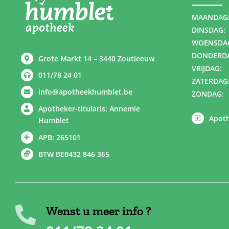
MAANDAG
DINSDAG:
WOENSDA
DONDERD
Grote Markt 14 – 3440 Zoutleeuw
VRIJDAG:
011/78 24 01
ZATERDAG
info@apotheekhumblet.be
ZONDAG:
Apotheker-titularis: Annemie
Apoth
Humblet
APB: 265101
BTW BE0432 846 365
Wenst u meer info ?