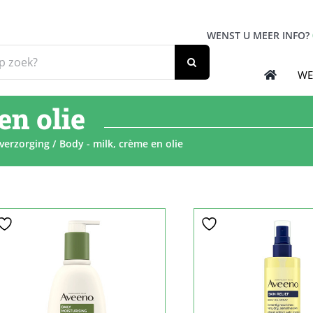
WENST U MEER INFO?
WE
en olie
verzorging
Body - milk, crème en olie