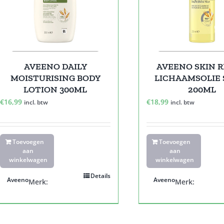
AVEENO DAILY
AVEENO SKIN R
MOISTURISING BODY
LICHAAMSOLIE 
LOTION 300ML
200ML
€
16,99
€
18,99
incl. btw
incl. btw
Toevoegen
Toevoegen
aan
aan
winkelwagen
winkelwagen
Details
Aveeno
Aveeno
Merk:
Merk: