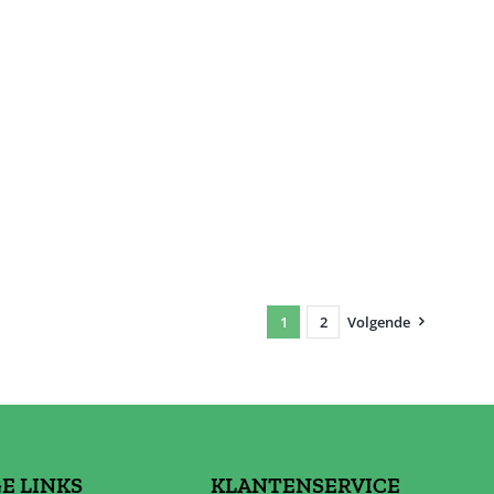
1
2
Volgende
E LINKS
KLANTENSERVICE