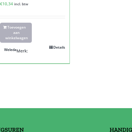
€
10,34
incl. btw
Toevoegen
aan
winkelwagen
Details
Weleda
Merk:
NGSUREN
HANDIG