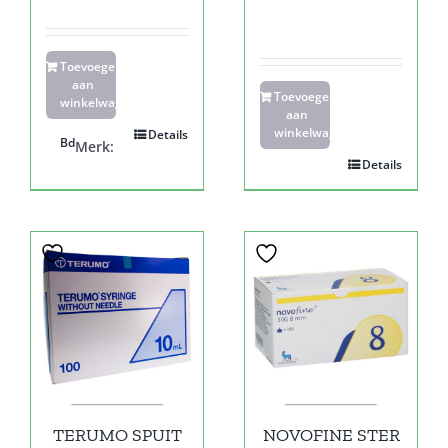
Toevoegen
aan
Toevoegen
winkelwagen
aan
winkelwagen
Details
Bd
Merk:
Details
TERUMO SPUIT
NOVOFINE STER