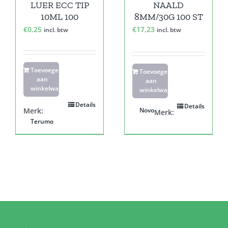
LUER ECC TIP
NAALD
10ML 100
8MM/30G 100 ST
€
0,25
€
17,23
incl. btw
incl. btw
Toevoegen
Toevoegen
aan
aan
winkelwagen
winkelwagen
Details
Details
Merk:
Novo
Merk:
Terumo