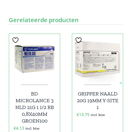
Gerelateerde producten
BD
GRIPPER NAALD
MICROLANCE 3
20G 19MM Y-SITE
NLD 21G 1 1/2 RB
1
0,8X40MM
€
13,75
incl. btw
GROEN100
€
4,13
incl. btw