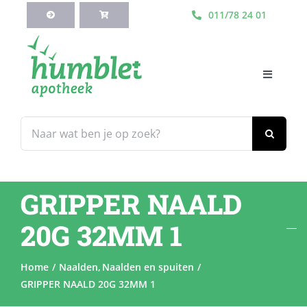
Ga
011/78 24 01
naar
inhoud
Toggle
Navigati
HOME
Zoeken
naar:
Webshop
GRIPPER NAALD
Blog
20G 32MM 1
Diensten
Home
Naalden
Naalden en spuiten
GRIPPER NAALD 20G 32MM 1
Contacteer Ons