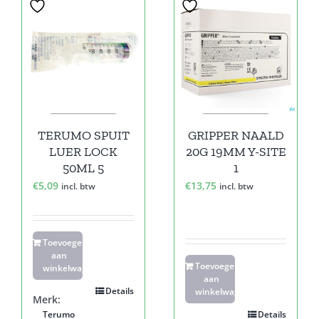
TERUMO SPUIT
GRIPPER NAALD
LUER LOCK
20G 19MM Y-SITE
50ML 5
1
€
5,09
€
13,75
incl. btw
incl. btw
Toevoegen
aan
Toevoegen
winkelwagen
aan
Details
winkelwagen
Merk:
Terumo
Details