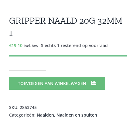
GRIPPER NAALD 20G 32MM
1
€
19,10
Slechts 1 resterend op voorraad
incl. btw
GRIPPER
NAALD
TOEVOEGEN AAN WINKELWAGEN
20G
32MM
1
SKU:
2853745
aantal
Categorieën:
Naalden
,
Naalden en spuiten