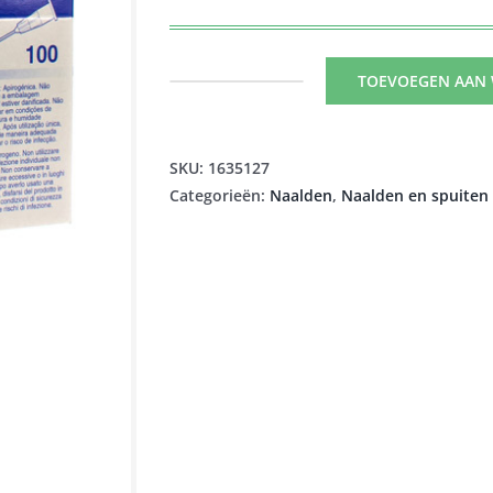
TOEVOEGEN AAN
BD
MICROLANCE
3
SKU:
1635127
NLD
Categorieën:
Naalden
,
Naalden en spuiten
21G
1
1/2
RB
0,8X40MM
GROEN100
aantal