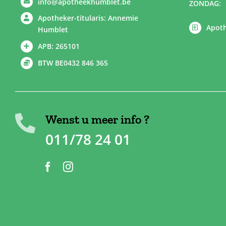
info@apotheekhumblet.be
ZONDAG:
Apotheker-titularis: Annemie
Apoth
Humblet
APB: 265101
BTW BE0432 846 365
Wenst u meer info ?
011/78 24 01