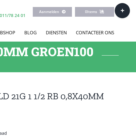
Toggle
Aanmelden
0
Items
Sliding
011/78 24 01
Bar
Area
BSHOP
BLOG
DIENSTEN
CONTACTEER ONS
X40MM GROEN100
D 21G 1 1/2 RB 0,8X40MM
raad