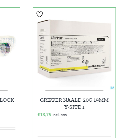
 LOCK
GRIPPER NAALD 20G 19MM
Y-SITE 1
€
13,75
incl. btw