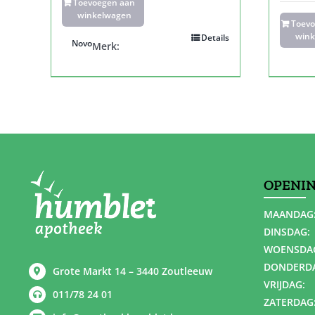
Toevoegen aan
winkelwagen
Toev
wink
Details
Novo
Merk:
OPENI
MAANDAG
DINSDAG:
WOENSDA
DONDERD
Grote Markt 14 – 3440 Zoutleeuw
VRIJDAG:
011/78 24 01
ZATERDAG