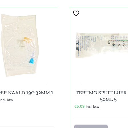
PER NAALD 19G 32MM 1
TERUMO SPUIT LUER
50ML 5
incl. btw
€
5,09
incl. btw