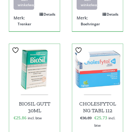
winkelwagen
winkelwagen
Details
Details
Merk:
Merk:
Trenker
Boehringer
Sale!
BIOSIL GUTT
CHOLESFYTOL
30ML
NG TABL 112
Oorspronkelijke
Huidige
€
25,86
€
25,73
€
36,89
incl. btw
incl.
prijs
prijs
btw