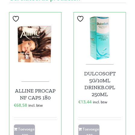
DULCOSOFT
5G/10ML
DRINKB.OPL
ALLINE PROCAP
250ML
NF CAPS 180
€
13,44
incl. btw
€
68,58
incl. btw
Toevoegen
Toevoegen
aan
aan