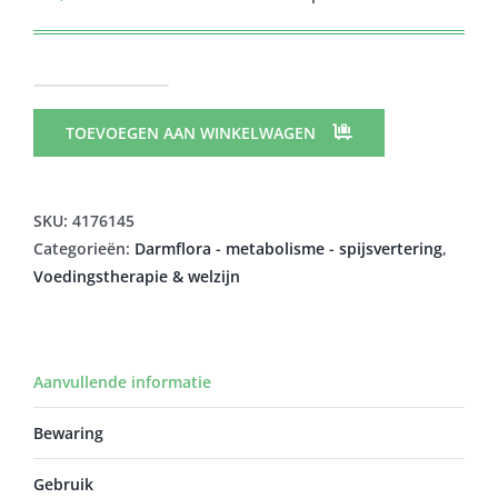
SORIA
DIGEMEL
TOEVOEGEN AAN WINKELWAGEN
SIROOP
150ML
VERV.2293769
SKU:
4176145
aantal
Categorieën:
Darmflora - metabolisme - spijsvertering
,
Voedingstherapie & welzijn
Aanvullende informatie
Bewaring
Gebruik