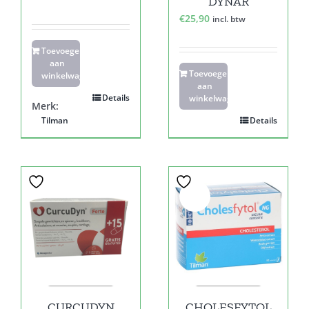
DYNAR
€
25,90
incl. btw
Toevoegen
aan
Toevoegen
winkelwagen
aan
Details
winkelwagen
Merk:
Tilman
Details
Sale!
CURCUDYN
CHOLESFYTOL