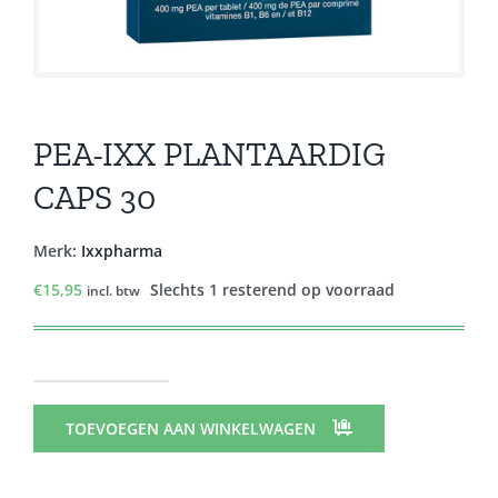
PEA-IXX PLANTAARDIG
CAPS 30
Merk:
Ixxpharma
€
15,95
Slechts 1 resterend op voorraad
incl. btw
PEA-
IXX
TOEVOEGEN AAN WINKELWAGEN
PLANTAARDIG
CAPS