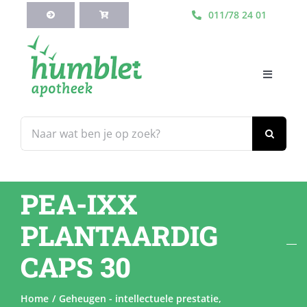
Ga
011/78 24 01
naar
inhoud
Toggle
Navigati
HOME
Zoeken
naar:
Webshop
PEA-IXX
Blog
PLANTAARDIG
Diensten
CAPS 30
Contacteer Ons
Home
Geheugen - intellectuele prestatie