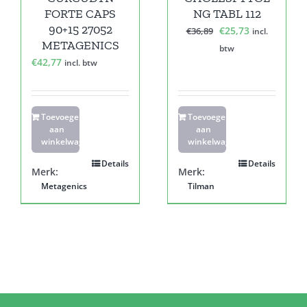
FORTE CAPS
NG TABL 112
90+15 27052
Oorspronkelijke
Huidige
€
25,73
€
36,89
incl.
METAGENICS
prijs
prijs
btw
€
42,77
incl. btw
was:
is:
€36,89.
€25,73.
Toevoegen
Toevoegen
aan
aan
winkelwagen
winkelwagen
Details
Details
Merk:
Merk:
Metagenics
Tilman