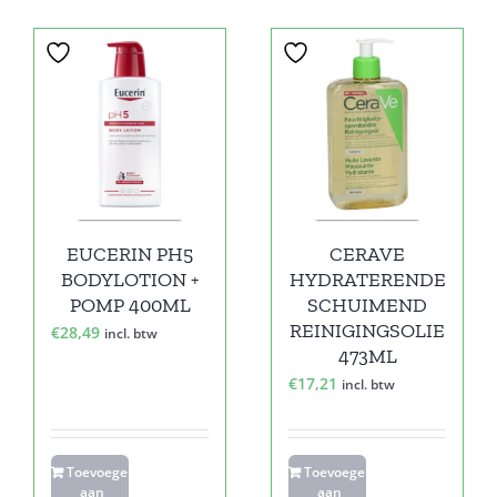
EUCERIN PH5
CERAVE
BODYLOTION +
HYDRATERENDE
POMP 400ML
SCHUIMEND
REINIGINGSOLIE
€
28,49
incl. btw
473ML
€
17,21
incl. btw
Toevoegen
Toevoegen
aan
aan