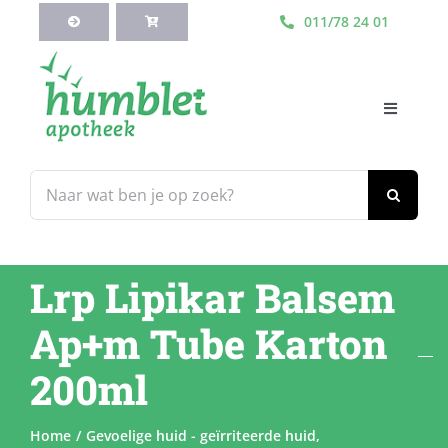
Ga
011/78 24 01
naar
inhoud
Toggle
Navigati
HOME
Zoeken
naar:
Webshop
Lrp Lipikar Balsem
Blog
Ap+m Tube Karton
Diensten
200ml
Contacteer Ons
Home
Gevoelige huid - geïrriteerde huid