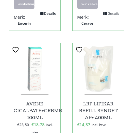
winkelwagen
winkelwagen
Details
Details
Merk:
Merk:
Eucerin
Cerave
Sale!
AVENE
LRP LIPIKAR
CICALFATE+CREME
REFILL SYNDET
100ML
AP+ 400ML
Oorspronkelijke
Huidige
€
18,78
€
14,37
€
23,50
incl.
incl. btw
prijs
prijs
btw