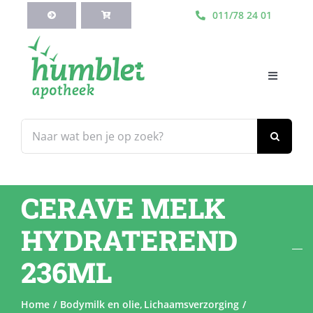
Ga
011/78 24 01
naar
inhoud
Toggle
Navigati
HOME
Zoeken
naar:
Webshop
CERAVE MELK
Blog
HYDRATEREND
Diensten
236ML
Contacteer Ons
Home
Bodymilk en olie
Lichaamsverzorging