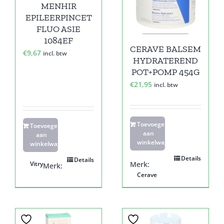
MENHIR
EPILEERPINCET
FLUO ASIE
1084EF
CERAVE BALSEM
€
9,67
incl. btw
HYDRATEREND
POT+POMP 454G
€
21,95
incl. btw
Toevoegen
Toevoegen
aan
aan
winkelwagen
winkelwagen
Details
Details
Vitry
Merk:
Merk:
Cerave