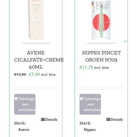
Sale!
AVENE
NIPPES PINCET
CICALFATE+CREME
GROEN N709
40ML
€
11,79
incl. btw
Oorspronkelijke
Huidige
€
7,49
€
13,89
incl. btw
prijs
prijs
was:
is:
€13,89.
€7,49.
Toevoegen
Toevoegen
aan
aan
winkelwagen
winkelwagen
Details
Details
Merk:
Merk:
Avene
Nippes