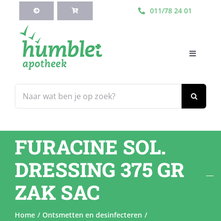
Ga
011/78 24 01
naar
inhoud
Toggle
Navigati
HOME
Zoeken
naar:
Webshop
FURACINE SOL.
Blog
DRESSING 375 GR
Diensten
ZAK SAC
Contacteer Ons
Home
Ontsmetten en desinfecteren