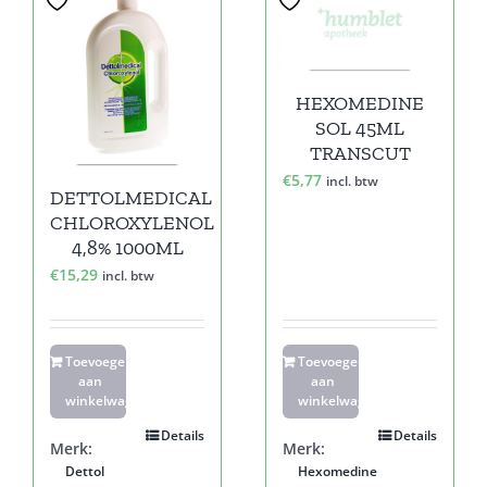
HEXOMEDINE
SOL 45ML
TRANSCUT
€
5,77
incl. btw
DETTOLMEDICAL
CHLOROXYLENOL
4,8% 1000ML
€
15,29
incl. btw
Toevoegen
Toevoegen
aan
aan
winkelwagen
winkelwagen
Details
Details
Merk:
Merk:
Dettol
Hexomedine