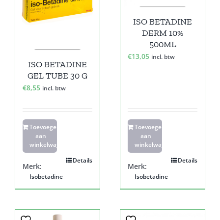
ISO BETADINE
DERM 10%
500ML
€
13,05
incl. btw
ISO BETADINE
GEL TUBE 30 G
€
8,55
incl. btw
Toevoegen
Toevoegen
aan
aan
winkelwagen
winkelwagen
Details
Details
Merk:
Merk:
Isobetadine
Isobetadine