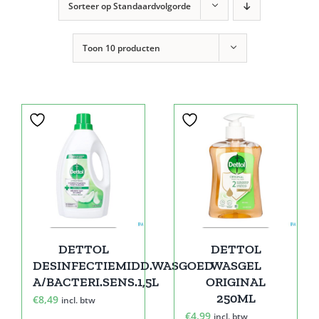
Sorteer op
Standaardvolgorde
Toon
10 producten
DETTOL
DETTOL
DESINFECTIEMIDD.WASGOED
WASGEL
A/BACTERI.SENS.1,5L
ORIGINAL
250ML
€
8,49
incl. btw
€
4,99
incl. btw