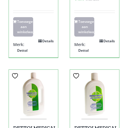
Toevoegen
Toevoegen
aan
aan
winkelwagen
winkelwagen
Details
Details
Merk:
Merk:
Dettol
Dettol
DETTOLMEDICAL
DETTOLMEDICAL