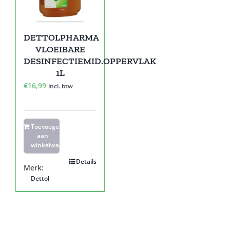
DETTOLPHARMA
VLOEIBARE
DESINFECTIEMID.OPPERVLAK
1L
€
16,99
incl. btw
Toevoegen
aan
winkelwagen
Details
Merk:
Dettol