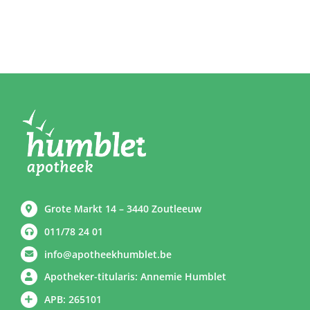
Grote Markt 14 – 3440 Zoutleeuw
011/78 24 01
info@apotheekhumblet.be
Apotheker-titularis: Annemie Humblet
APB: 265101