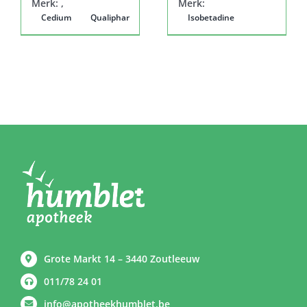
Merk:
,
Merk:
Cedium
Qualiphar
Isobetadine
Grote Markt 14 – 3440 Zoutleeuw
011/78 24 01
info@apotheekhumblet.be