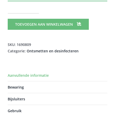
ISO
BETADINE
TOEVOEGEN AAN WINKELWAGEN
SOL
HYDROALC
FL
SKU:
1690809
125
Categorie:
Ontsmetten en desinfecteren
ML
5%
aantal
Aanvullende informatie
Bewaring
Bijsluiters
Gebruik