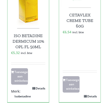
CETAVLEX
CREME TUBE
60G
€
6,54
incl. btw
ISO BETADINE
DERMICUM 10%
OPL FL 50ML
€
5,32
incl. btw
Toevoegen
aan
Toevoegen
winkelwagen
aan
Details
winkelwagen
Merk:
Isobetadine
Details