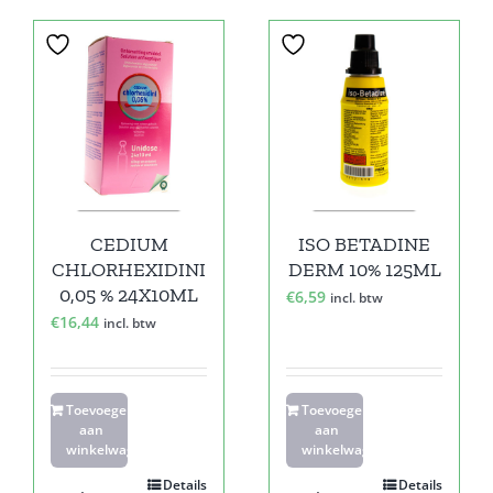
CEDIUM
ISO BETADINE
CHLORHEXIDINI
DERM 10% 125ML
0,05 % 24X10ML
€
6,59
incl. btw
€
16,44
incl. btw
Toevoegen
Toevoegen
aan
aan
winkelwagen
winkelwagen
Details
Details