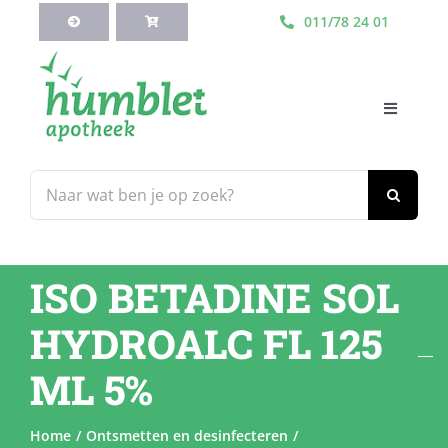
Ga
011/78 24 01
naar
inhoud
Toggle
Navigati
HOME
Zoeken
naar:
Webshop
ISO BETADINE SOL
Blog
HYDROALC FL 125
Diensten
ML 5%
Contacteer Ons
Home
Ontsmetten en desinfecteren