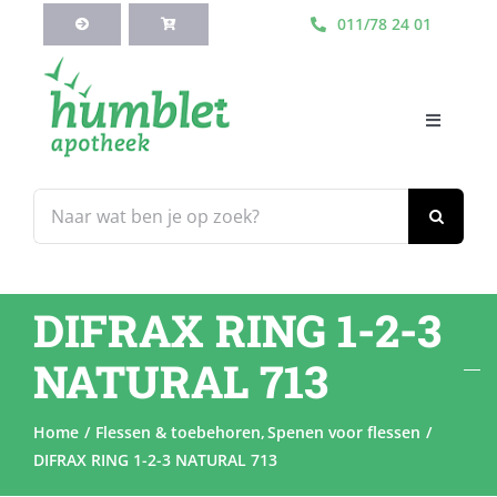
Ga
011/78 24 01
naar
inhoud
Toggle
Navigati
HOME
Zoeken
naar:
Webshop
DIFRAX RING 1-2-3
Blog
NATURAL 713
Diensten
Home
Flessen & toebehoren
Spenen voor flessen
DIFRAX RING 1-2-3 NATURAL 713
Contacteer Ons