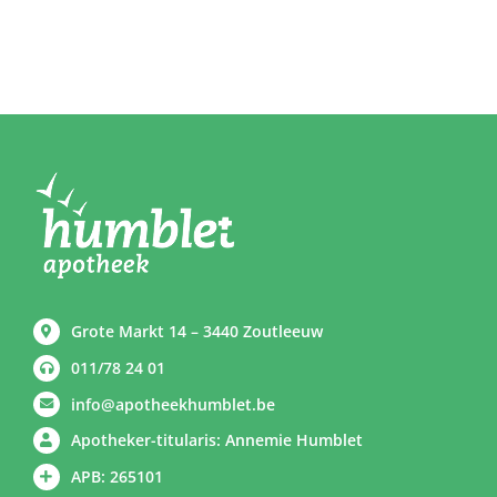
Grote Markt 14 – 3440 Zoutleeuw
011/78 24 01
info@apotheekhumblet.be
Apotheker-titularis: Annemie Humblet
APB: 265101